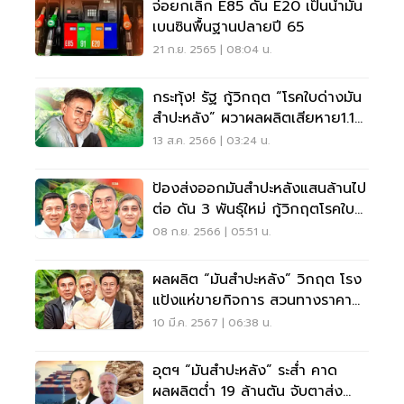
จ่อยกเลิก E85 ดัน E20 เป็นน้ำมัน
เบนซินพื้นฐานปลายปี 65
21 ก.ย. 2565 | 08:04 น.
กระทุ้ง! รัฐ กู้วิกฤต “โรคใบด่างมัน
สำปะหลัง” ผวาผลผลิตเสียหาย1.1
แสนล้าน
13 ส.ค. 2566 | 03:24 น.
ป้องส่งออกมันสำปะหลังแสนล้านไป
ต่อ ดัน 3 พันธุ์ใหม่ กู้วิกฤตโรคใบ
ด่างระบาด
08 ก.ย. 2566 | 05:51 น.
ผลผลิต “มันสำปะหลัง” วิกฤต โรง
แป้งแห่ขายกิจการ สวนทางราคา
พุ่งรอบ 7 ปี
10 มี.ค. 2567 | 06:38 น.
อุตฯ “มันสำปะหลัง” ระสํ่า คาด
ผลผลิตต่ำ 19 ล้านตัน จับตาส่ง