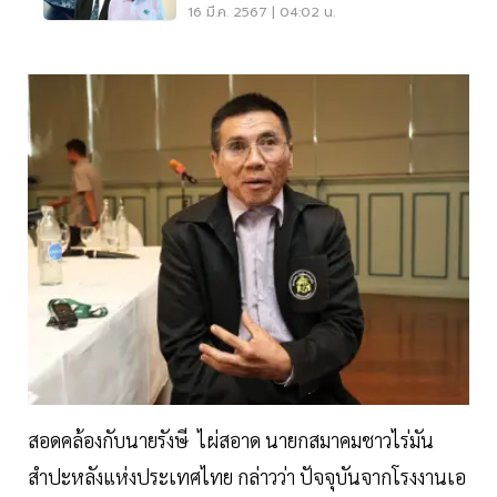
ออกวูบหนัก
16 มี.ค. 2567 | 04:02 น.
สอดคล้องกับนายรังษี ไผ่สอาด นายกสมาคมชาวไร่มัน
สำปะหลังแห่งประเทศไทย กล่าวว่า ปัจจุบันจากโรงงานเอ