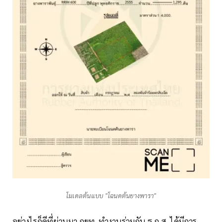
โมเดลต้นแบบ "โฉนดต้นยางพารา"
อย่างไรก็ดีที่ผ่านมา กยท. ทำงานร่วมกับ ธ.ก.ส. ได้มีการ