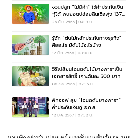
ชวนปลูก “ไม้มีค่า” ใช้ค้ำประกันเงิน
กู้ได้ พบยอดปล่อยสินเชื่อพุ่ง 137
ล้าน
26 มิ.ย. 2565 | 04:19 น.
รู้จัก “ต้นไม้หลักประกันทางธุรกิจ”
คืออะไร มีต้นไม้อะไรบ้าง
12 มิ.ย. 2566 | 08:08 น.
วิธีเปลี่ยนโฉนดต้นไม้ยางพาราเป็น
เอกสารสิทธิ์ เคาะต้นละ 500 บาท
06 ธ.ค. 2566 | 07:36 น.
คิกออฟ ลุย “โฉนดต้นยางพารา”
ค้ำประกันเงินกู้ ธ.ก.ส.
12 ม.ค. 2567 | 07:32 น.
นายเพิก กล่าวว่า แปลงและโมเดลต้นแบบข้างต้น จะเสนอ