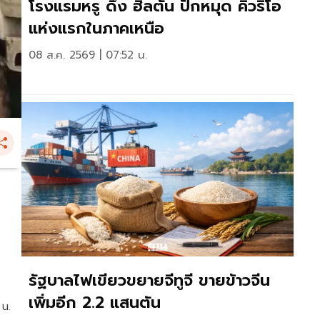
โรงแรมหรู ดึง ฮิลตัน ปักหมุด คิวริโอ
แห่งแรกในภาคเหนือ
08 ส.ค. 2569 | 07:52 น.
รัฐบาลไฟเขียวขยายจีทูจี ขายข้าวจีน
เพิ่มอีก 2.2 แสนตัน
 น.