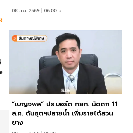
08 ส.ค. 2569 | 06:00 น.
ง
ี
าย
“เบญจพล” ปธ.บอร์ด กยท. นัดถก 11
ส.ค. ดันอุตฯปลายน้ำ เพิ่มรายได้สวน
ยาง