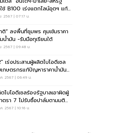
มเดล “อินโดฯ-มาเลย์-สหรัฐ”
่มใช้ B100 เร่งแตกไลน์อุตฯ แก้
์มราคาตก
.ย. 2567 | 07:17 น.
าติ” ลงพื้นที่ชุมพร คุมเข้มราคา
มน้ำมัน -รับมือทุเรียนใต้
.ย. 2567 | 09:48 น.
" เร่งประสานผู้ผลิตไบโอดีเซล
ยเกษตรกรแก้ปัญหาราคาน้ำมัน
์มตกต่ำ
ค. 2567 | 06:49 น.
ผลิตไบโอดีเซลร้องรัฐบาลเอาผิดผู้
มาตรา 7 ไม่รับซื้อปาล์มตามมติ
.
ค. 2567 | 10:16 น.