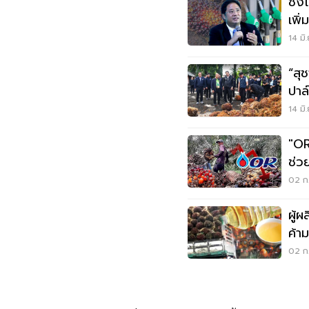
ชงโ
เพิ
ปาล
14 มิ
“สุช
ปาล์
14 มิ
"OR
ช่ว
ปาล
02 ก.
ผู้
ค้า
ครม
02 ก.