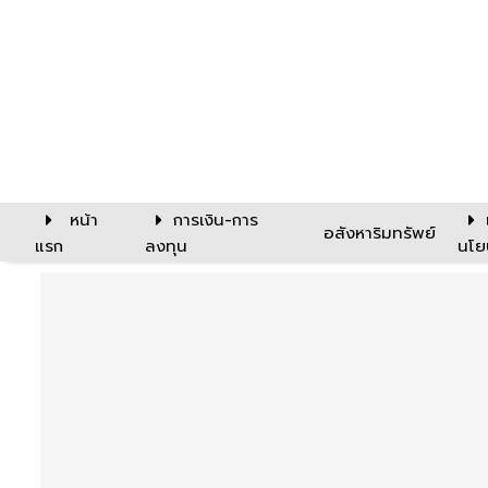
หน้า
การเงิน-การ
อสังหาริมทรัพย์
แรก
ลงทุน
นโย