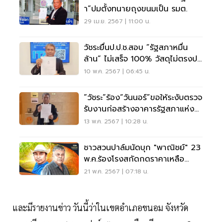
า”ปมตั้งทนายถุงขนมเป็น รมต.
29 เม.ย. 2567 | 11:00 น.
วัชระยื่นป.ป.ช.สอบ “รัฐสภาหมื่น
ล้าน” ไม่เสร็จ 100% วัสดุไม่ตรงปก
รีบรับงาน
10 พ.ค. 2567 | 06:45 น.
”วัชระ”ร้อง“วันนอร์”ขอให้ระงับตรวจ
รับงานก่อสร้างอาคารรัฐสภาแห่ง
ใหม่
13 พ.ค. 2567 | 10:28 น.
ชาวสวนปาล์มนัดบุก "พาณิชย์" 23
พ.ค.ร้องโรงสกัดกดราคาเหลือ
3.40 บาท
21 พ.ค. 2567 | 07:18 น.
และมีรายงานข่าว วันนี้ว่าในเขตอำเภอขนอม จังหวัด