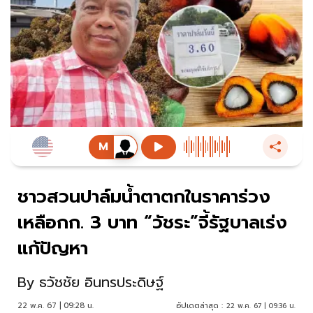
ชาวสวนปาล์มน้ำตาตกในราคาร่วง
เหลือกก. 3 บาท “วัชระ”จี้รัฐบาลเร่ง
แก้ปัญหา
By
ธวัชชัย อินทรประดิษฐ์
22 พ.ค. 67 | 09:28 น.
อัปเดตล่าสุด :
22 พ.ค. 67 | 09:36 น.