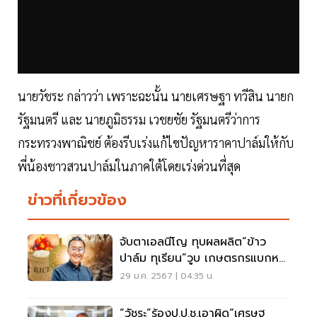
นายวัชระ กล่าวว่า เพราะฉะนั้น นายเศรษฐา ทวีสิน นายก
รัฐมนตรี และ นายภูมิธรรม เวชยชัย รัฐมนตรีว่าการ
กระทรวงพาณิชย์ ต้องรีบเร่งแก้ไขปัญหาราคาปาล์มให้กับ
พี่น้องชาวสวนปาล์มในภาคใต้โดยเร่งด่วนที่สุด
ข่าวที่เกี่ยวข้อง
จับตาเอลนีโญ ทุบผลผลิต“ข้าว
ปาล์ม ทุเรียน”วูบ เกษตรกรแบกหนี้
เพิ่ม 8 หมื่นล.
29 ม.ค. 2567 | 04:35 น.
“วัชระ”ร้องป.ป.ช.เอาผิด“เศรษฐ