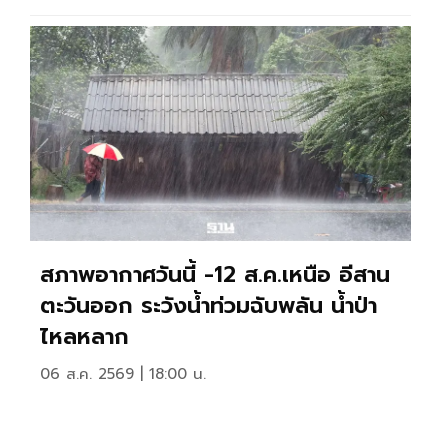
สภาพอากาศวันนี้ -12 ส.ค.เหนือ อีสาน
ตะวันออก ระวังน้ำท่วมฉับพลัน น้ำป่า
ไหลหลาก
06 ส.ค. 2569 | 18:00 น.