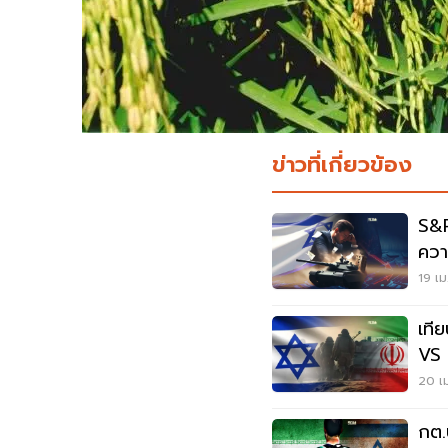
ข่าวที่เกี่ยวข้อง
S&P
ความ
19 เม
เที
VS 
20 เม
กต.