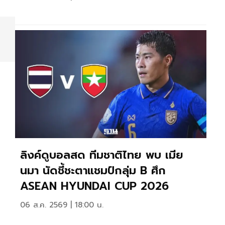
ลิงค์ดูบอลสด ทีมชาติไทย พบ เมีย
นมา นัดชี้ชะตาแชมป์กลุ่ม B ศึก
ASEAN HYUNDAI CUP 2026
06 ส.ค. 2569 | 18:00 น.