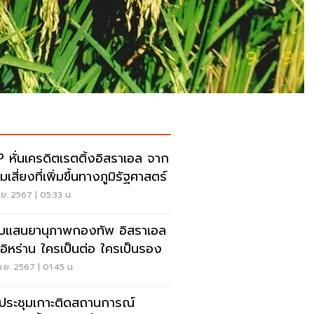
 หั่นเครดิตเรตติ้งอิสราเอล จาก
เสี่ยงที่เพิ่มขึ้นทางภูมิรัฐศาสตร์
.ย. 2567 | 05:33 น.
ยบแสนยานุภาพกองทัพ อิสราเอล
อิหร่าน ใครเป็นต่อ ใครเป็นรอง
.ย. 2567 | 01:45 น.
ประชุมเกาะติดสถานการณ์