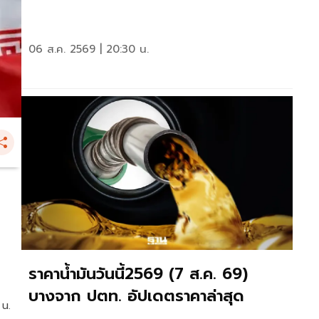
06 ส.ค. 2569 | 20:30 น.
ราคาน้ำมันวันนี้2569 (7 ส.ค. 69)
บางจาก ปตท. อัปเดตราคาล่าสุด
 น.