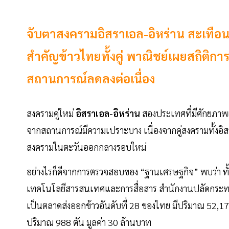
จับตาสงครามอิสราเอล-อิหร่าน สะเทือนค้า
สำคัญข้าวไทยทั้งคู่ พาณิชย์เผยสถิติก
สถานการณ์ลดลงต่อเนื่อง
สงครามคู่ใหม่
อิสราเอล-อิหร่าน
สองประเทศที่มีศักยภาพ
จากสถานการณ์มีความเปราะบาง เนื่องจากคู่สงครามทั้งอิ
สงครามในตะวันออกกลางรอบใหม่
อย่างไรก็ดีจากการตรวจสอบของ “ฐานเศรษฐกิจ” พบว่า ทั้
เทคโนโลยีสารสนเทศและการสื่อสาร สำนักงานปลัดกระทร
เป็นตลาดส่งออกข้าวอันดับที่ 28 ของไทย มีปริมาณ 52,177
ปริมาณ 988 ตัน มูลค่า 30 ล้านบาท