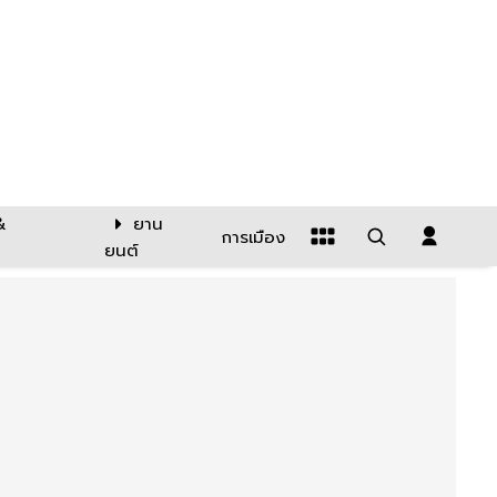
&
ยาน
การเมือง
ยนต์