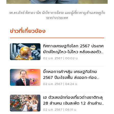
รศ.ดร.อัทธ์ พิศาลวานิช นักวิชาการอิสระ และผู้เชี่ยวชาญด้านเศรษฐกิจ
ระหว่างประเทศ
ข่าวที่เกี่ยวข้อง
ทิศทางเศรษฐกิจโลก 2567 ประเทศ
ยักษ์ใหญ่ไหว-ไม่ไหว หลังชะลอตัว
รุนแรง
02 ม.ค. 2567 | 00:02 น.
บิ๊กหอการค้าฯลุ้น เศรษฐกิจไทย
2567 ปีมะโรงฟื้น ส่งออก-ท่อง
เที่ยวโงหัว
02 ม.ค. 2567 | 04:24 น.
เฮ ตัวเลขนักท่องเที่ยวต่างชาติทะลุ
28 ล้านคน เงินสะพัด 1.2 ล้านล้าน
บาท
02 ม.ค. 2567 | 06:31 น.