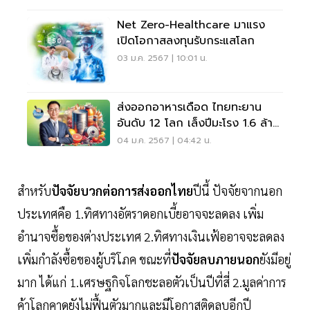
Net Zero-Healthcare มาแรง
เปิดโอกาสลงทุนรับกระแสโลก
03 ม.ค. 2567 | 10:01 น.
ส่งออกอาหารเดือด ไทยทะยาน
อันดับ 12 โลก เล็งปีมะโรง 1.6 ล้าน
ล้าน
04 ม.ค. 2567 | 04:42 น.
สำหรับ
ปัจจัยบวกต่อการส่งออกไทย
ปีนี้ ปัจจัยจากนอก
ประเทศคือ 1.ทิศทางอัตราดอกเบี้ยอาจจะลดลง เพิ่ม
อำนาจซื้อของต่างประเทศ 2.ทิศทางเงินเฟ้ออาจจะลดลง
เพิ่มกำลังซื้อของผู้บริโภค ขณะที่
ปัจจัยลบภายนอก
ยังมีอยู่
มาก ได้แก่ 1.เศรษฐกิจโลกชะลอตัวเป็นปีที่สี่ 2.มูลค่าการ
ค้าโลกคาดยังไม่ฟื้นตัวมากและมีโอกาสติดลบอีกปี