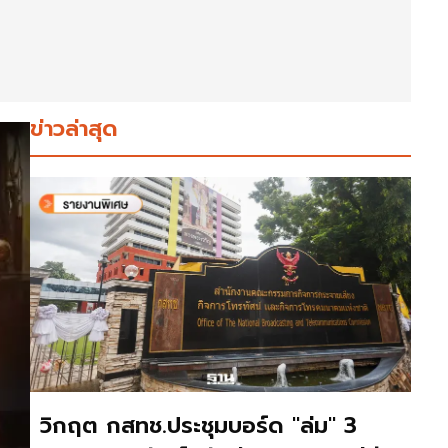
ข่าวล่าสุด
วิกฤต กสทช.ประชุมบอร์ด "ล่ม" 3