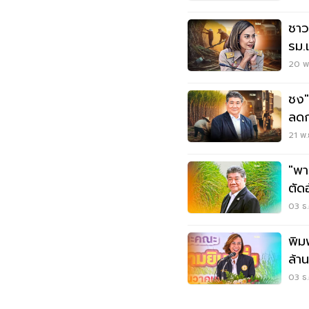
ชาว
รม.
บาท
20 พ
ชง"
ลดก
21 พ.
"พา
ตัด
2.5
03 ธ.
พิม
ล้า
03 ธ.