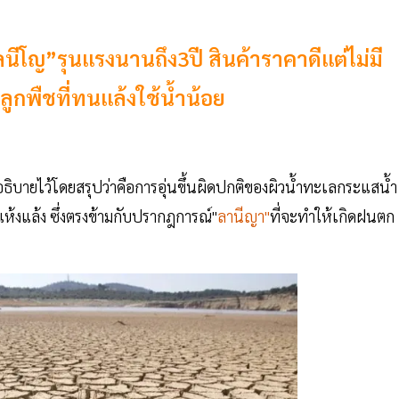
ลนีโญ”รุนแรงนานถึง3ปี สินค้าราคาดีแต่ไม่มี
กพืชที่ทนแล้งใช้น้ำน้อย
อธิบายไว้โดยสรุปว่าคือการอุ่นขึ้นผิดปกติของผิวน้ำทะเลกระแสน้ำ
ห้งแล้ง ซึ่งตรงข้ามกับปรากฎการณ์"
ลานีญา"
ที่จะทำให้เกิดฝนตก