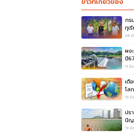
ข่าวที่เกี่ยวข้อง
กรม
ทุเ
ภัย
06 มิ
ผงะ
ปี6
เขื่
11 มิ
เตื
โลก
13 มิ
ปรา
นีญ
13 มิ