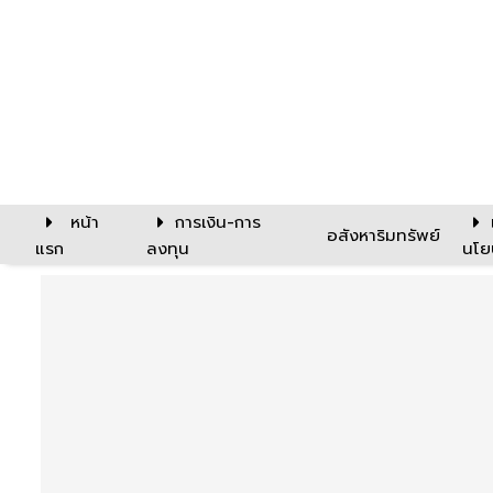
หน้า
การเงิน-การ
อสังหาริมทรัพย์
แรก
ลงทุน
นโย