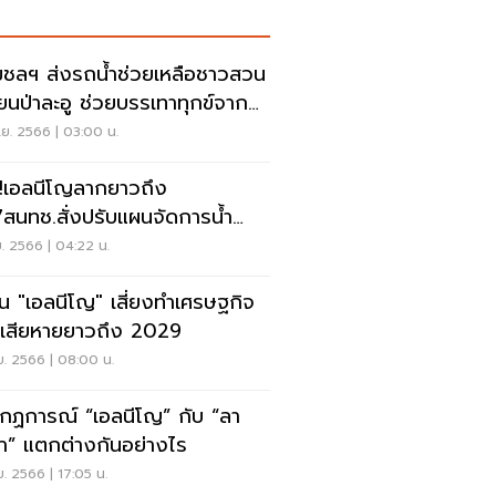
ชลฯ ส่งรถน้ำช่วยเหลือชาวสวน
รียนป่าละอู ช่วยบรรเทาทุกข์จาก
แล้ง
.ย. 2566 | 03:00 น.
!เอลนีโญลากยาวถึง
7สนทช.สั่งปรับแผนจัดการน้ำ
อนใหญ่รับมือ
.ย. 2566 | 04:22 น.
อน "เอลนีโญ" เสี่ยงทำเศรษฐกิจ
เสียหายยาวถึง 2029
.ย. 2566 | 08:00 น.
กฏการณ์ “เอลนีโญ” กับ “ลา
า” แตกต่างกันอย่างไร
.ย. 2566 | 17:05 น.