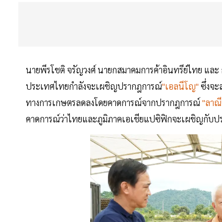
นายพีรโชติ จรัญวงศ์ นายกสมาคมการค้าอินทรีย์ไทย และ ก
ประเทศไทยกำลังจะเผชิญปรากฎการณ์
"เอลนีโญ"
ซึ่งจ
ทางการเกษตรลดลงโดยคาดการณ์จากปรากฎการณ์
"ลาณ
คาดการณ์ว่าไทยและภูมิภาคเอเชียแปซิฟิกจะเผชิญกับปร