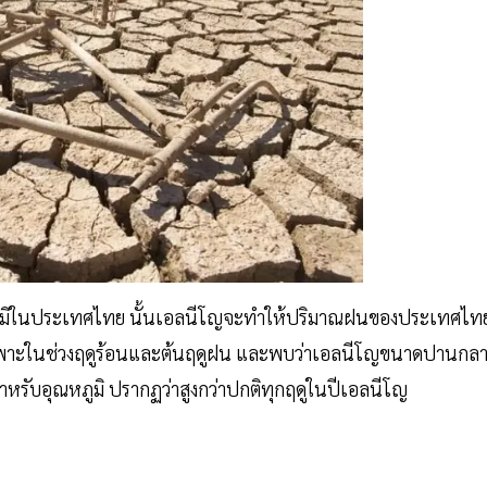
มิในประเทศไทย นั้นเอลนีโญจะทำให้ปริมาณฝนของประเทศไท
ดยเฉพาะในช่วงฤดูร้อนและต้นฤดูฝน และพบว่าเอลนีโญขนาดปานกล
หรับอุณหภูมิ ปรากฏว่าสูงกว่าปกติทุกฤดูในปีเอลนีโญ