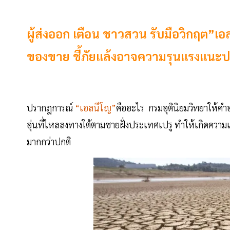
ผู้ส่งออก เตือน ชาวสวน รับมือวิกฤต”เอ
ของขาย ชี้ภัยแล้งอาจความรุนแรงแนะปลู
ปรากฎการณ์
“เอลนีโญ”
คืออะไร กรมอุตินิยมวิทยาให้คำ
อุ่นที่ไหลลงทางใต้ตามชายฝั่งประเทศเปรู ทำให้เกิดความแ
มากกว่าปกติ