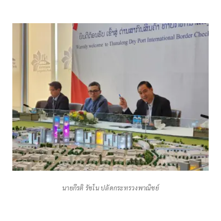
นายกีรติ รัชโน ปลัดกระทรวงพาณิชย์