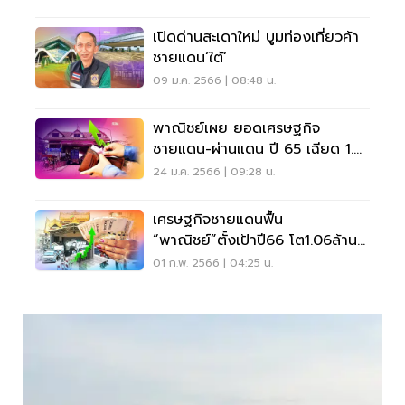
เปิดด่านสะเดาใหม่ บูมท่องเที่ยวค้า
ชายแดน‘ใต้’
09 ม.ค. 2566 | 08:48 น.
พาณิชย์เผย ยอดเศรษฐกิจ
ชายแดน-ผ่านแดน ปี 65 เฉียด 1.8
ล้านล้าน
24 ม.ค. 2566 | 09:28 น.
เศรษฐกิจชายแดนฟื้น
“พาณิชย์”ตั้งเป้าปี66 โต1.06ล้าน
ล้านบาท
01 ก.พ. 2566 | 04:25 น.