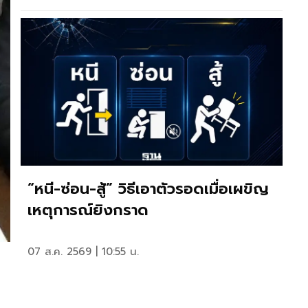
“หนี-ซ่อน-สู้” วิธีเอาตัวรอดเมื่อเผขิญ
เหตุการณ์ยิงกราด
07 ส.ค. 2569 | 10:55 น.