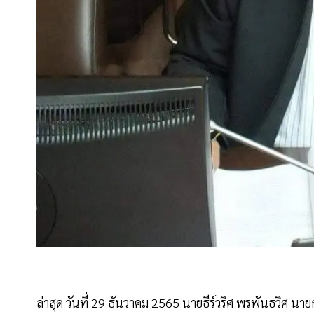
ล่าสุด วันที่ 29 ธันวาคม 2565 นายธีร์วริศ พรพันธวิ