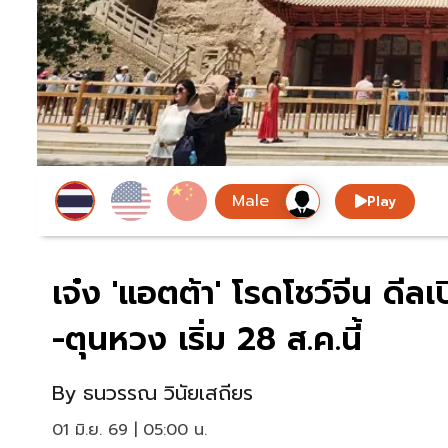
Play
เจ๋ง 'แอตต้า' โรดโชว์จีน ดีล
-ตุนหวง เริ่ม 28 ส.ค.นี้
By
ธนวรรณ วินัยเสถียร
01 มิ.ย. 69 | 05:00 น.