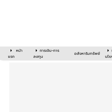
หน้า
การเงิน-การ
อสังหาริมทรัพย์
แรก
ลงทุน
นโย