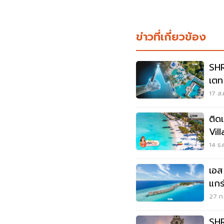
ข่าวที่เกี่ยวข้อง
SHR
เตท
2 ป
17 ส.
ติด
Vil
14 ธ.
เอส
แกร
ล้า
27 ก.
SHR