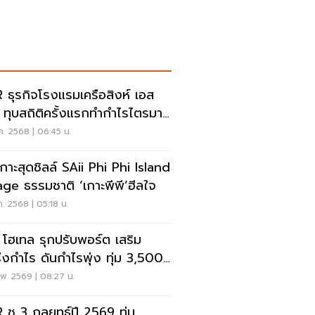
 ธุรกิจโรงแรมเครือสิงห์ เอส
 ทุบสถิติครั้งแรกทำกำไรไตรมาส
ี 2568
ค. 2568 | 06:45 น.
เกาะสุดชิลล์ SAii Phi Phi Island
lage ธรรมชาติ ‘เกาะพีพี’ฮีลใจ
ค. 2568 | 05:18 น.
 โฮเทล รุกปรับพอร์ต เสริม
่งกำไร ดันกำไรพุ่ง ทุ่ม 3,500
นขยายธุรกิจ
พ. 2569 | 08:27 น.
 ชู 3 กลยุทธ์ปี 2569 ทุ่ม