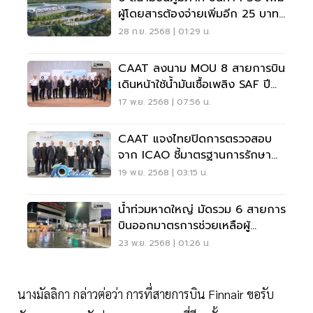
ผู้โดยสารต้องจ่ายเพิ่มอีก 25 บาท
เริ่ม 1 ต.ค.นี้
28 ก.ย. 2568 | 01:29 น.
CAAT ลงนาม MOU 8 สายการบิน
เดินหน้าใช้น้ำมันเชื้อเพลิง SAF ปี
2569
17 พ.ย. 2568 | 07:56 น.
CAAT แจงไทยปิดการตรวจสอบ
จาก ICAO ชี้มาตรฐานการรักษา
ความปลอดภัยพัฒนาการดีขึ้น
19 พ.ย. 2568 | 03:15 น.
น้ำท่วมหาดใหญ่ มัดรวม 6 สายการ
บินออกมาตรการช่วยเหลือผู้
โดยสารที่ได้รับผลกระทบ
23 พ.ย. 2568 | 01:26 น.
นางมัลลิกา กล่าวต่อว่า การที่สายการบิน Finnair ขอรับ