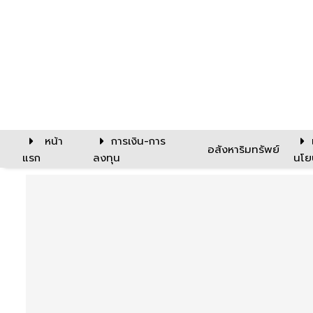
หน้า
การเงิน-การ
อสังหาริมทรัพย์
แรก
ลงทุน
นโย