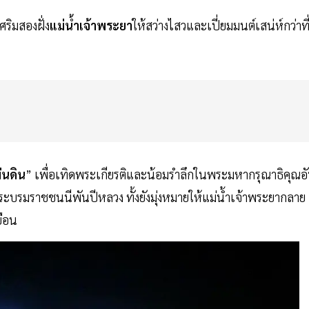
ริมสองฝั่ง
แม่น้ำเจ้าพระยา
ให้สว่างไสวและเปี่ยมมนต์เสน่ห์กว่าที
่นดิน
” เพื่อเทิดพระเกียรติและน้อมรำลึกในพระมหากรุณาธิคุณอ
พระบรมราชชนนีพันปีหลวง ทั้งยังมุ่งหมายให้แม่น้ำเจ้าพระยากลาย
ยือน