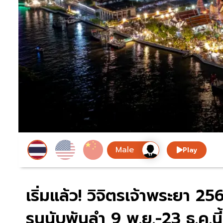
Play
เริ่มแล้ว! วิจิตรเจ้าพระยา 
รนนับพันลำ 9 พ.ย.-23 ธ.ค.นี้