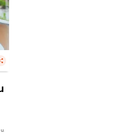
น
 น.