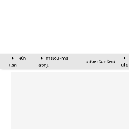
หน้า
การเงิน-การ
อสังหาริมทรัพย์
แรก
ลงทุน
นโย