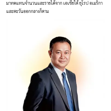
มาทดแทนจำนวนและรายได้จาก เอเชียใต้ ยุโรป อเมริกา
และตะวันออกกลางก็ตาม