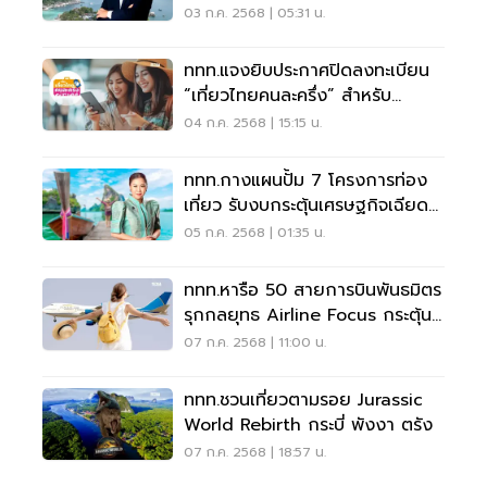
ระบบลงทะเบียนชั่วคราวหรือไม่
03 ก.ค. 2568 | 05:31 น.
ททท.แจงยิบประกาศปิดลงทะเบียน
“เที่ยวไทยคนละครึ่ง” สำหรับ
ประชาชนชั่วคราว
04 ก.ค. 2568 | 15:15 น.
ททท.กางแผนปั้ม 7 โครงการท่อง
เที่ยว รับงบกระตุ้นเศรษฐกิจเฉียด
4 พันล้าน
05 ก.ค. 2568 | 01:35 น.
ททท.หารือ 50 สายการบินพันธมิตร
รุกกลยุทธ Airline Focus กระตุ้น
ท่องเที่ยวปลายปี
07 ก.ค. 2568 | 11:00 น.
ททท.ชวนเที่ยวตามรอย Jurassic
World Rebirth กระบี่ พังงา ตรัง
07 ก.ค. 2568 | 18:57 น.