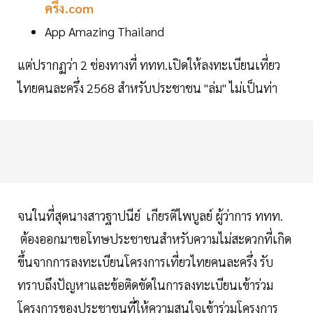
ครึ่ง.com
App Amazing Thailand
แต่ปรากฏว่า 2 ช่องทางที่ ททท.เปิดให้ลงทะเบียนเที่ยว
ไทยคนละครึ่ง 2568 สำหรับประชาชน "ล่ม" ไม่เป็นท่า
จนในที่สุดนางสาวฐาปนีย์ เกียรติไพบูลย์ ผู้ว่าการ ททท.
ต้องออกมาขอโทษประชาชนสำหรับความไม่สะดวกที่เกิด
ขึ้นจากการลงทะเบียนโครงการเที่ยวไทยคนละครึ่ง รับ
ทราบถึงปัญหาและข้อติดขัดในการลงทะเบียนเข้าร่วม
โครงการของประชาชนที่ให้ความสนใจเข้าร่วมโครงการ