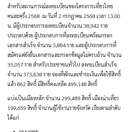
สำหรับสถานการณ์ลงทะเบียนของโครงการเที่ยวไทย
คนละครึ่ง 2568 ณ วันที่ 2 กรกฎาคม 2568 เวลา 13.00
น. มีผู้ประกอบการลงทะเบียนจำนวน 38,942 ราย
ประกอบด้วย ผู้ประกอบการที่ลงทะเบียนพร้อมกรอก
เอกสารสำเร็จ จำนวน 3,884 ราย และผู้ประกอบการที่
สมัครแต่ยังยื่นเอกสารและกรอกข้อมูลไม่ครบถ้วน จำนวน
35,057 ราย สำหรับประชาชนทั่วไป ลงทะเบียนสำเร็จ
จำนวน 373,638 ราย จองที่พักและชำระเงินเพื่อใช้สิทธิ์
แล้ว 862 สิทธิ์ มีสิทธิ์คงเหลือ 499,148 สิทธิ์
แบ่งเป็นเมืองหลัก จำนวน 299,489 สิทธิ์ เมืองน่าเที่ยว
199,659 สิทธิ์ จำนวนผู้ใช้งานรายจังหวัด เรียงตามลำดับ
ได้แก่
กรุงเทพฯ