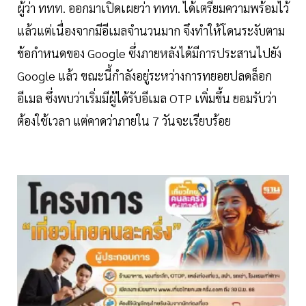
ผู้ว่า ททท. ออกมาเปิดเผยว่า ททท. ได้เตรียมความพร้อมไว้
แล้วแต่เนื่องจากมีอีเมลจำนวนมาก จึงทำให้โดนระงับตาม
ข้อกำหนดของ Google ซึ่งภายหลังได้มีการประสานไปยัง
Google แล้ว ขณะนี้กำลังอยู่ระหว่างการทยอยปลดล็อก
อีเมล ซึ่งพบว่าเริ่มมีผู้ได้รับอีเมล OTP เพิ่มขึ้น ยอมรับว่า
ต้องใช้เวลา แต่คาดว่าภายใน 7 วันจะเรียบร้อย