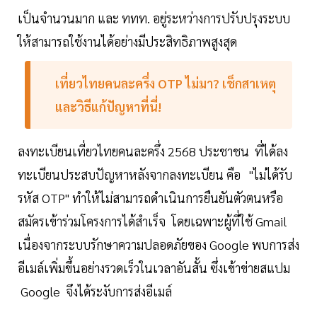
เป็นจำนวนมาก และ ททท. อยู่ระหว่างการปรับปรุงระบบ
ให้สามารถใช้งานได้อย่างมีประสิทธิภาพสูงสุด
เที่ยวไทยคนละครึ่ง OTP ไม่มา? เช็กสาเหตุ
และวิธีแก้ปัญหาที่นี่!
ลงทะเบียนเที่ยวไทยคนละครึ่ง 2568 ประชาชน ที่ได้ลง
ทะเบียนประสบปัญหาหลังจากลงทะเบียน คือ "ไม่ได้รับ
รหัส OTP" ทำให้ไม่สามารถดำเนินการยืนยันตัวตนหรือ
สมัครเข้าร่วมโครงการได้สำเร็จ โดยเฉพาะผู้ที่ใช้ Gmail
เนื่องจากระบบรักษาความปลอดภัยของ Google พบการส่ง
อีเมล์เพิ่มขึ้นอย่างรวดเร็วในเวลาอันสั้น ซึ่งเข้าข่ายสแปม
Google จึงได้ระงับการส่งอีเมล์