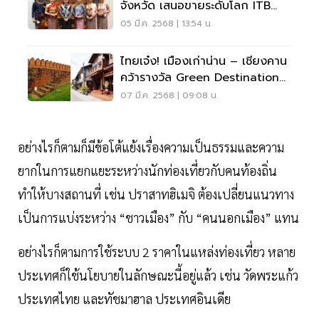
จังหวัด เสนอขายระดับโลก ITB
Berlin 2025
05 มี.ค. 2568 | 13:54 น.
ไทยเจ๋ง! เมืองเก่าน่าน – เชียงคาน
คว้ารางวัล Green Destination
Awards ระดับโลก
07 มี.ค. 2568 | 09:08 น.
อย่างไรก็ตามก็มีข้อโต้แย้งเรื่องความเป็นธรรมและความ
ยากในการแยกแยะระหว่างนักท่องเที่ยวกับคนท้องถิ่น
ทำให้บางสถานที่ เช่น ปราสาทฮิเมจิ ต้องเปลี่ยนแนวทาง
เป็นการแบ่งระหว่าง “ชาวเมือง” กับ “คนนอกเมือง” แทน
อย่างไรก็ตามการใช้ระบบ 2 ราคาในแหล่งท่องเที่ยว หลาย
ประเทศก็ใช้นโยบายในลักษณะนี้อยู่แล้ว เช่น วัดพระแก้ว
ประเทศไทย และทัชมาฮาล ประเทศอินเดีย