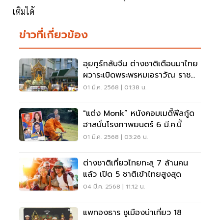
เติมได้
ข่าวที่เกี่ยวข้อง
อุยกูร์กลับจีน ต่างชาติเตือนมาไทย
ผวาระเบิดพระพรหมเอราวัณ ราช
ประสงค์
01 มี.ค. 2568 | 01:38 น.
"แต่ง Monk” หนังคอมเมดี้ฟีลกู้ด
ฮาสนั่นโรงภาพยนตร์ 6 มี.ค.นี้
01 มี.ค. 2568 | 03:26 น.
ต่างชาติเที่ยวไทยทะลุ 7 ล้านคน
แล้ว เปิด 5 ชาติเข้าไทยสูงสุด
04 มี.ค. 2568 | 11:12 น.
แพทองธาร ชูเมืองน่าเที่ยว 18