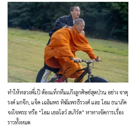
ทำให้หลวงพี่เป้ ต้องแท็กทีมแก๊งลูกศิษย์สุดป่วน อย่าง จาตุ
รงค์ มกจ๊ก, แจ็ค เฉลิมพร ทิฆัมพรธีรวงศ์ และ โอม ธนาภัค
จงใจพระ หรือ “โอม เยลโลว์ สเกิร์ต” หาทางจัดการเรื่อง
ราวทั้งหมด