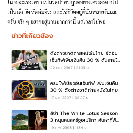
ใน จ.ฉะเชิงเทรา เป็นวัดป่าที่ปฏิบัติอย่างเคร่งครัด ก็ไป
เป็นเด็กวัด หัดห่มจีวร และใช้ชีวิตอยู่ที่นั่นหลายวันเลย
ครับ จริง ๆ อยากอยู่นานมากกว่านี้ แต่เวลาไม่พอ
ข่าวที่เกี่ยวข้อง
ดึงต่างชาติถ่ายหนังในไทย อัดอิน
เซ็นทีฟเพิ่มเงินคืน 30 % ดันรายได้
7 พันล้าน
22 ต.ค. 2567 | 21:05 น.
ครม.ไฟเขียวอินเซ็นทีฟ เพิ่มเงินคืน
30 % ดึงต่างชาติถ่ายหนังในไทย
17 ธ.ค. 2567 | 06:27 น.
ลิซ่า The White Lotus Season
3 หนุนคนสหรัฐอเมริกา ค้นหาที่พัก
เกาะสมุย พุ่ง 65%
19 ก.พ. 2568 | 11:34 น.