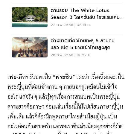
ตามรอย The White Lotus
Season 3 โลเคชั่นลับ โรงแรมเคป
พันวา ภูเก็ต
22 ก.พ. 2568 | 08:14 น.
ต่างชาติเที่ยวไทยทะลุ 6 ล้านคน
แล้ว เปิด 5 ชาติเข้าไทยสูงสุด
26 ก.พ. 2568 | 08:57 น.
เฟย
-
ภัทร
รับบทเป็น “
พระชิน
” เผยว่า เรื่องนี้ผมจะเป็น
พระญี่ปุ่นที่ค่อนข้างกวน ๆ ภายนอกดูเหมือนไม่เข้าใจ
อะไร แต่จริง ๆ แล้วรู้ทุกเรื่อง การสวมบทเป็นพระญี่ปุ่น
ความยากคือภาษา ก่อนเล่นเรื่องนี้ก็มีไปเรียนภาษาญี่ปุ่น
เพิ่มเติม แล้วก็ต้องฝึกพูดภาษาไทยสำเนียงญี่ปุ่น เป็น
อะไรค่อนข้างยากครับ แต่พอเราชินสำเนียงทุกอย่างก็ง่าย