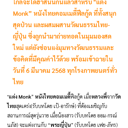
ใกล้จะได้ฮาสนั่นกันแล้วสำหรับ "แต่ง
Monk” หนังไทยคอมเมดี้ฟีลกู้ด ที่ทั้งสนุก
สุดป่วน และผสมผสานวัฒนธรรมไทย-
ญี่ปุ่น ซึ่งถูกนำมาถ่ายทอดในมุมมองสด
ใหม่ แต่ยังซ่อนแง่มุมทางวัฒนธรรมและ
ข้อคิดที่มีคุณค่าไว้ด้วย พร้อมเข้าฉายใน
วันที่ 6 มีนาคม 2568 ทุกโรงภาพยนตร์ทั่ว
ไทย
"
แต่ง
Monk
”
หนังไทยคอมเมดี้
ฟีลกู้ด เมื่อ
หลวงพี่
จาก
วัด
ไทย
สุดเคร่ง(รับบทโดย เป้-อารักษ์) ที่ต้องเผชิญกับ
สถานการณ์สุดวุ่นวาย เมื่อน้องสาว (รับบทโดย ออม-กรณ์
นภัส) จะแต่งงานกับ “
พระญี่ปุ่น
” (รับบทโดย เฟย-ภัทร)