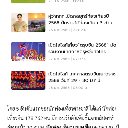
23 ม.ค.-14 ก.พ.นี้
23 ม.ค. 2568 | 13:23 น.
ผู้ว่าททท.เปิดกลยุทธ์ท่องเที่ยวปี
2568 ปั้มรายได้ท่องเที่ยว 3 ล้าน
ล้าน
26 ม.ค. 2568 | 22:02 น.
เปิดไฮไลท์เที่ยว“ตรุษจีน 2568” มัด
รวมงานเทศกาลตรุษจีนทั่วไทย
27 ม.ค. 2568 | 07:07 น.
เปิดไฮไลท์ เทศกาลตรุษจีนเยาวราช
2568 วันที่ 29 - 30 ม.ค.นี้
28 ม.ค. 2568 | 08:00 น.
โดย 5 อันดับแรกของนักท่องเที่ยวต่างชาติ ได้แก่ นักท่อง
เที่ยวจีน 178,762 คน มีการปรับตัวเพิ่มขึ้นจากสัปดาห์
ก่อนหน้า 20.32 %
นักท่องเที่ยวมาเลเซีย
95,062 คน มี