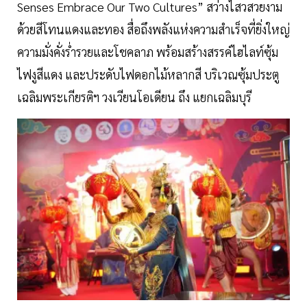
Senses Embrace Our Two Cultures” สว่างไสวสวยงาม
ด้วยสีโทนแดงและทอง สื่อถึงพลังแห่งความสำเร็จที่ยิ่งใหญ่
ความมั่งคั่งร่ำรวยและโชคลาภ พร้อมสร้างสรรค์ไฮไลท์ซุ้ม
ไฟงูสีแดง และประดับไฟดอกไม้หลากสี บริเวณซุ้มประตู
เฉลิมพระเกียรติฯ วงเวียนโอเดียน ถึง แยกเฉลิมบุรี