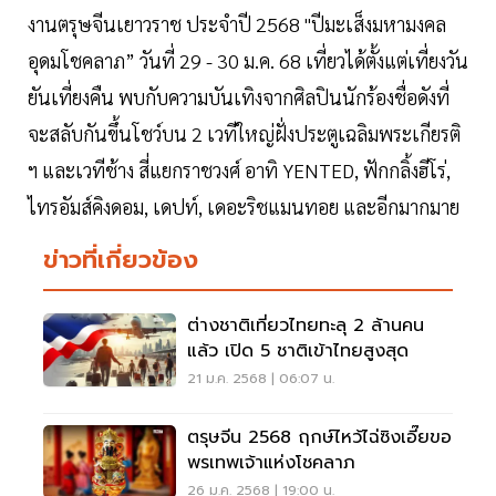
งานตรุษจีนเยาวราช ประจำปี 2568 "ปีมะเส็งมหามงคล
อุดมโชคลาภ” วันที่ 29 - 30 ม.ค. 68 เที่ยวได้ตั้งแต่เที่ยงวัน
ยันเที่ยงคืน พบกับความบันเทิงจากศิลปินนักร้องชื่อดังที่
จะสลับกันขึ้นโชว์บน 2 เวทีใหญ่ฝั่งประตูเฉลิมพระเกียรติ
ฯ และเวทีช้าง สี่แยกราชวงศ์ อาทิ YENTED, ฟักกลิ้งฮีโร่,
ไทรอัมส์คิงดอม, เดปท์, เดอะริชแมนทอย และอีกมากมาย
ข่าวที่เกี่ยวข้อง
ต่างชาติเที่ยวไทยทะลุ 2 ล้านคน
แล้ว เปิด 5 ชาติเข้าไทยสูงสุด
21 ม.ค. 2568 | 06:07 น.
ตรุษจีน 2568 ฤกษ์ไหว้ไฉ่ซิงเอี๊ยขอ
พรเทพเจ้าแห่งโชคลาภ
26 ม.ค. 2568 | 19:00 น.