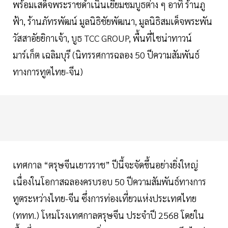
พร้อมเสด็จพระราชดำเนินเยี่ยมชมบูธต่าง ๆ อาทิ ร้านภู
ฟ้า, ร้านภัทรพัฒน์ มูลนิธิชัยพัฒนา, มูลนิธิสมเด็จพระพัน
วัสสาอัยยิกาเจ้า, บูธ TCC GROUP, พื้นที่ไชน่าทาวน์
มาร์เก็ต เฉลิมบุรี (นิทรรศการฉลอง 50 ปีความสัมพันธ์
ทางการทูตไทย-จีน)
เทศกาล “ตรุษจีนเยาวราช” ปีนี้จะจัดขึ้นอย่างยิ่งใหญ่
เนื่องในโอกาสฉลองครบรอบ 50 ปีความสัมพันธ์ทางการ
ทูตระหว่างไทย-จีน ซึ่งการท่องเที่ยวแห่งประเทศไทย
(ททท.) โหมโรงเทศกาลตรุษจีน ประจำปี 2568 โดยใน