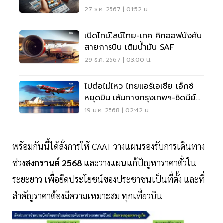
2568
27 ธ.ค. 2567 | 01:52 น.
เปิดไทม์ไลน์ไทย-เทศ คิกออฟบังคับ
สายการบิน เติมน้ำมัน SAF
29 ธ.ค. 2567 | 03:00 น.
ไปต่อไม่ไหว ไทยแอร์เอเชีย เอ็กซ์
หยุดบิน เส้นทางกรุงเทพฯ-ซิดนีย์
18 ก.พ.นี้
19 ม.ค. 2568 | 02:42 น.
พร้อมกันนี้ได้สั่งการให้ CAAT วางแผนรองรับการเดินทาง
ช่วง
สงกรานต์ 2568
และวางแผนแก้ปัญหาราคาตั๋วใน
ระยะยาว เพื่อยึดประโยชน์ของประชาชนเป็นที่ตั้ง และที่
สำคัญราคาต้องมีความเหมาะสม ทุกเที่ยวบิน