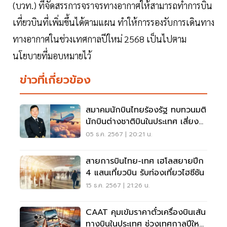
(บวท.) ที่จัดสรรการจราจรทางอากาศให้สามารถทำการบิน
เที่ยวบินที่เพิ่มขึ้นได้ตามแผน ทำให้การรองรับการเดินทาง
ทางอากาศในช่วงเทศกาลปีใหม่ 2568 เป็นไปตาม
นโยบายที่มอบหมายไว้
ข่าวที่เกี่ยวข้อง
สมาคมนักบินไทยร้องรัฐ ทบทวนมติ
นักบินต่างชาติบินในประเทศ เสี่ยง
ติดธงแดง
05 ธ.ค. 2567 | 20:21 น.
สายการบินไทย-เทศ เฮโลสยายปีก
4 แสนเที่ยวบิน รับท่องเที่ยวไฮซีซัน
15 ธ.ค. 2567 | 21:26 น.
CAAT คุมเข้มราคาตั๋วเครื่องบินเส้น
ทางบินในประเทศ ช่วงเทศกาลปีใหม่