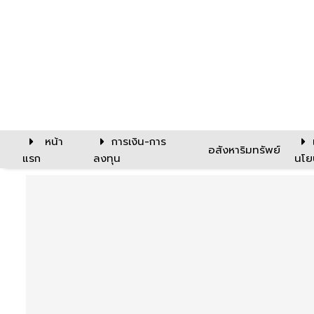
หน้า
การเงิน-การ
อสังหาริมทรัพย์
แรก
ลงทุน
นโย