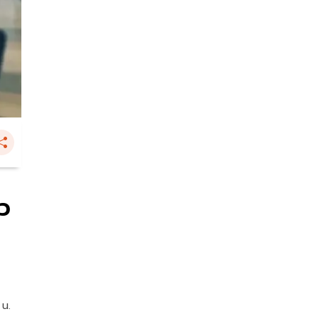
ว
 น.