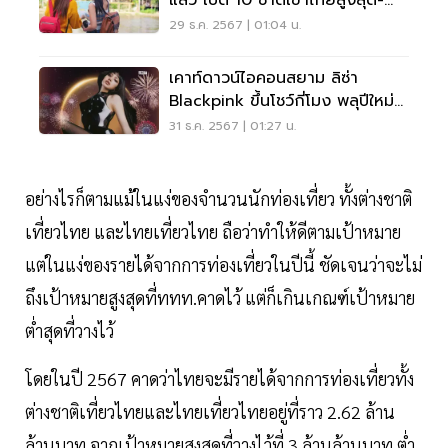
แล้ว เปิด 10 ชาติเข้าไทยสูงสุด-
ตลาด New High
29 ธ.ค. 2567 | 01:04 น.
เคาท์ดาวน์ไอคอนสยาม ลิซ่า
Blackpink ขึ้นโชว์กี่โมง พลุปีใหม่
2568 เช็คที่นี่
31 ธ.ค. 2567 | 01:27 น.
อย่างไรก็ตามแม้ในแง่ของจำนวนนักท่องเที่ยว ทั้งต่างชาติ
เที่ยวไทย และไทยเที่ยวไทย ถือว่าทำให้ดีตามเป้าหมาย
แต่ในแง่ของรายได้จากการท่องเที่ยวในปีนี้ ชัดเจนว่าจะไม่
ถึงเป้าหมายสูงสุดที่ททท.คาดไว้ แต่ก็เกินเกณฑ์เป้าหมาย
ต่ำสุดที่วางไว้
โดยในปี 2567 คาดว่าไทยจะมีรายได้จากการท่องเที่ยวทั้ง
ต่างชาติเที่ยวไทยและไทยเที่ยวไทยอยู่ที่ราว 2.62 ล้าน
ล้านบาท จากเป้าหมายสูงสุดที่วางไว้ที่ 3 ล้านล้านบาท ต่ำ