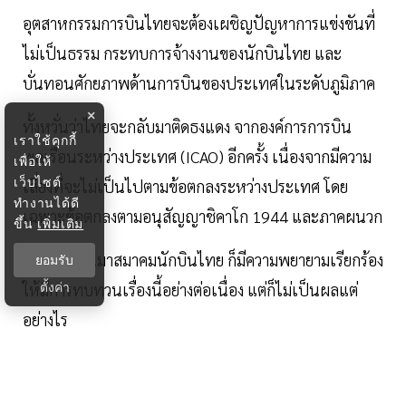
อุตสาหกรรมการบินไทยจะต้องเผชิญปัญหาการแข่งขันที่
ไม่เป็นธรรม กระทบการจ้างงานของนักบินไทย และ
บั่นทอนศักยภาพด้านการบินของประเทศในระดับภูมิภาค
×
ทั้งหวั่นว่าไทยจะกลับมาติดธงแดง จากองค์การการบิน
เราใช้คุกกี้
พลเรือนระหว่างประเทศ (ICAO) อีกครั้ง เนื่องจากมีความ
เพื่อให้
เว็บไซต์
เสี่ยงที่จะไม่เป็นไปตามข้อตกลงระหว่างประเทศ โดย
ทำงานได้ดี
เฉพาะข้อตกลงตามอนุสัญญาชิคาโก 1944 และภาคผนวก
ขึ้น
เพิ่มเติม
ทำให้ที่ผ่านมาสมาคมนักบินไทย ก็มีความพยายามเรียกร้อง
ยอมรับ
ให้มีการทบทวนเรื่องนี้อย่างต่อเนื่อง แต่ก็ไม่เป็นผลแต่
ตั้งค่า
อย่างไร