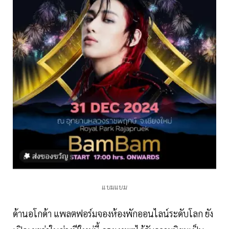
แบมแบม
ด้านอโกด้า แพลตฟอร์มจองห้องพักออนไลน์ระดับโลก ยัง