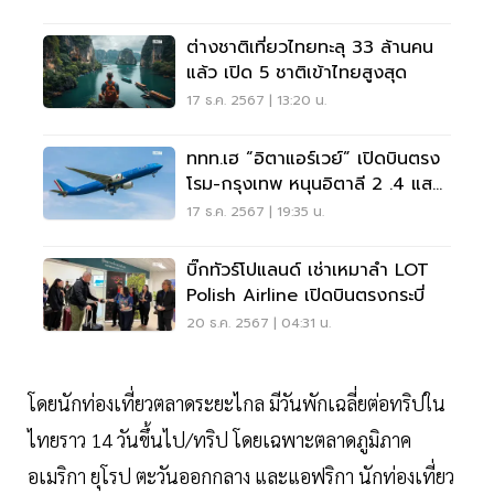
ต่างชาติเที่ยวไทยทะลุ 33 ล้านคน
แล้ว เปิด 5 ชาติเข้าไทยสูงสุด
17 ธ.ค. 2567 | 13:20 น.
ททท.เฮ “อิตาแอร์เวย์” เปิดบินตรง
โรม-กรุงเทพ หนุนอิตาลี 2 .4 แสน
คนเที่ยวไทย
17 ธ.ค. 2567 | 19:35 น.
บิ๊กทัวร์โปแลนด์ เช่าเหมาลำ LOT
Polish Airline เปิดบินตรงกระบี่
20 ธ.ค. 2567 | 04:31 น.
โดยนักท่องเที่ยวตลาดระยะไกล มีวันพักเฉลี่ยต่อทริปใน
ไทยราว 14 วันขึ้นไป/ทริป โดยเฉพาะตลาดภูมิภาค
อเมริกา ยุโรป ตะวันออกกลาง และแอฟริกา นักท่องเที่ยว