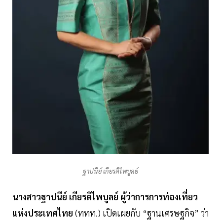
ฐาปนีย์ เกียรติไพบูลย์
นางสาวฐาปนีย์
เกียรติไพบูลย์
ผู้ว่าการการท่องเที่ยว
แห่งประเทศไทย
(ททท.) เปิดเผยกับ “ฐานเศรษฐกิจ” ว่า