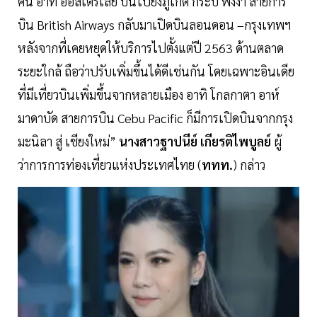
คืน อาทิ ออสเตรเลีย บินไปยังภูเก็ต กระบี่ พังงา สายการ
บิน British Airways กลับมาเปิดบินลอนดอน –กรุงเทพฯ
หลังจากที่เคยหยุดให้บริการไปตั้งแต่ปี 2563 ด้านตลาด
ระยะใกล้ ถือว่าปรับเพิ่มขึ้นได้ดีเช่นกัน โดยเฉพาะอินเดีย
ที่มีเที่ยวบินเพิ่มขึ้นจากหลายเมือง อาทิ โกลกาตา อาห์
มาดาบัด สายการบิน Cebu Pacific ก็มีการเปิดบินจากกรุง
มะนิลา สู่ เชียงใหม่”
นางสาวฐาปนีย์
เกียรติไพบูลย์
ผู้
ว่าการการท่องเที่ยวแห่งประเทศไทย (
ททท.
) กล่าว