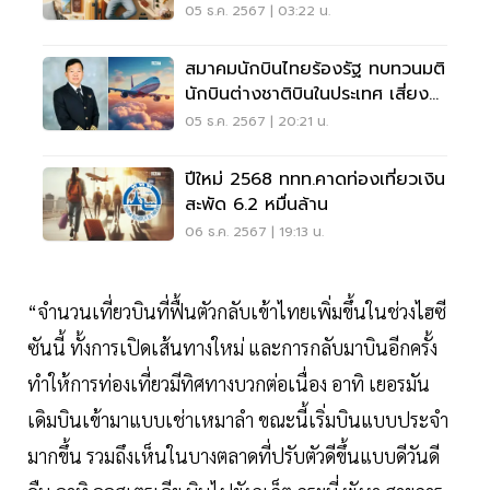
เช็คเลย
05 ธ.ค. 2567 | 03:22 น.
สมาคมนักบินไทยร้องรัฐ ทบทวนมติ
นักบินต่างชาติบินในประเทศ เสี่ยง
ติดธงแดง
05 ธ.ค. 2567 | 20:21 น.
ปีใหม่ 2568 ททท.คาดท่องเที่ยวเงิน
สะพัด 6.2 หมื่นล้าน
06 ธ.ค. 2567 | 19:13 น.
“จำนวนเที่ยวบินที่ฟื้นตัวกลับเข้าไทยเพิ่มขึ้นในช่วงไฮซี
ซันนี้ ทั้งการเปิดเส้นทางใหม่ และการกลับมาบินอีกครั้ง
ทำให้การท่องเที่ยวมีทิศทางบวกต่อเนื่อง อาทิ เยอรมัน
เดิมบินเข้ามาแบบเช่าเหมาลำ ขณะนี้เริ่มบินแบบประจำ
มากขึ้น รวมถึงเห็นในบางตลาดที่ปรับตัวดีขึ้นแบบดีวันดี