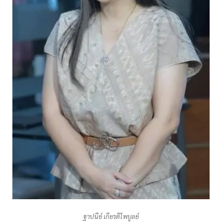
ฐาปนีย์ เกียรติไพบูลย์