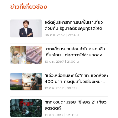
ข่าวที่เกี่ยวข้อง
อดีตผู้บริหารททท.แนะฟื้นเราเที่ยว
ด้วยกัน รัฐบาลต้องคุมทุจริตให้ดี
06 ต.ค. 2567 | 21:54 น.
บาทแข็ง หยวนอ่อนค่าไม่กระทบจีน
เที่ยวไทย แต่ฉุดการใช้จ่ายลดลง
10 ต.ค. 2567 | 21:00 น.
"แอ่วเหนือคนละครึ่ง"ททท. แจกหัวละ
400 บาท กระตุ้นเที่ยวเชียงใหม่-
เชียงราย
12 ต.ค. 2567 | 09:33 น.
ททท.ชวนตามรอย "ธี่หยด 2" เที่ยว
อุตรดิตถ์
13 ต.ค. 2567 | 05:41 น.