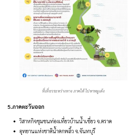
ที่เที่ยวระหว่างทาง ภาคใต้ ไปหาหมูเด้ง
5.ภาคตะวันออก
วิสาหกิจชุมชนท่องเที่ยวบ้านน้ำเชี่ยว จ.ตราด
อุทยานแห่งชาติน้ำตกพลิ้ว จ.จันทบุรี