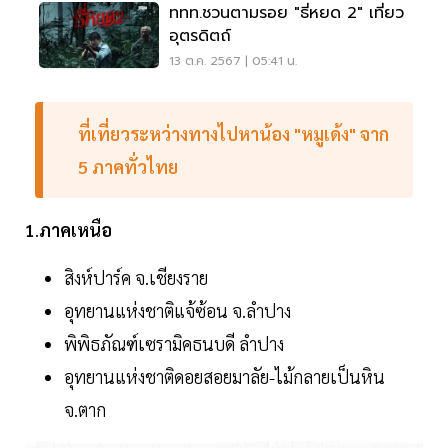
ททท.ชวนตามรอย "ธี่หยด 2" เที่ยว
อุตรดิตถ์
13 ต.ค. 2567 | 05:41 น.
ที่เที่ยวระหว่างทางไปหาน้อง "หมูเด้ง"
จาก
5
ภาคทั่วไทย
1
.
ภาคเหนือ
สิงห์ปาร์ค จ.เชียงราย
อุทยานแห่งชาติแจ้ซ้อน จ.ลำปาง
พิพิธภัณฑ์เซรามิคธนบดี ลำปาง
อุทยานแห่งชาติดอยสอยมาลัย-ไม้กลายเป็นหิน
จ.ตาก