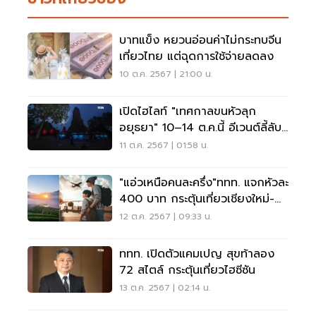
บาทแข็ง หยวนอ่อนค่าไม่กระทบจีน
เที่ยวไทย แต่ฉุดการใช้จ่ายลดลง
10 ต.ค. 2567 | 21:00 น.
เปิดไฮไลท์ "เทศกาลขนหัวลุก
อยุธยา" 10–14 ต.ค.นี้ อีเวนต์ลี้ลับ
เมืองกรุงเก่า
11 ต.ค. 2567 | 01:58 น.
"แอ่วเหนือคนละครึ่ง"ททท. แจกหัวละ
400 บาท กระตุ้นเที่ยวเชียงใหม่-
เชียงราย
12 ต.ค. 2567 | 09:33 น.
ททท. เปิดตัวแคมเปญ สุขท้าลอง
72 สไตล์ กระตุ้นเที่ยวไฮซีซัน
13 ต.ค. 2567 | 02:14 น.