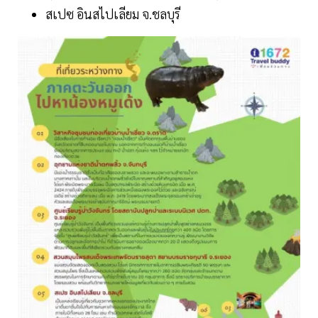
สเปซ อินสไปเลียม จ.ชลบุรี