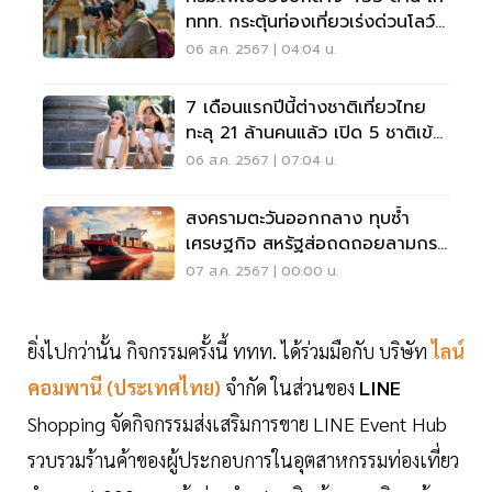
ททท. กระตุ้นท่องเที่ยวเร่งด่วนโลว์ซี
ซัน
06 ส.ค. 2567 | 04:04 น.
7 เดือนแรกปีนี้ต่างชาติเที่ยวไทย
ทะลุ 21 ล้านคนแล้ว เปิด 5 ชาติเข้า
ไทยสูงสุด
06 ส.ค. 2567 | 07:04 น.
สงครามตะวันออกกลาง ทุบซํ้า
เศรษฐกิจ สหรัฐส่อถดถอยลามกระ
ทบไทย
07 ส.ค. 2567 | 00:00 น.
ยิ่งไปกว่านั้น กิจกรรมครั้งนี้ ททท. ได้ร่วมมือกับ บริษัท
ไลน์
คอมพานี (ประเทศไทย)
จำกัด ในส่วนของ
LINE
Shopping จัดกิจกรรมส่งเสริมการขาย LINE Event Hub
รวบรวมร้านค้าของผู้ประกอบการในอุตสาหกรรมท่องเที่ยว