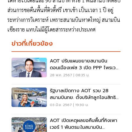
ได้หายไปเดือนละ 90 ล้านบาท หรือ 1 พันล้านบาทต่อปี
ส่วนการขอคืนพื้นที่ดิวตี้ฟรี เขาเข้า เป็นเวลา 1 ปี อยู่
ระหว่างการวิเคราะห์ เพราะสนามบินหาดใหญ่ สนามบิน
เชียงราย แทบไม่มีผู้โดยสารระหว่างประเทศ
ข่าวที่เกี่ยวข้อง
AOT ปรับแผนขยายสนามบิน
ดอนเมืองเฟส 3 เปิด PPP ไพรเวท
เจ็ท เทอร์มินัล แห่งที่ 2
28 พ.ค. 2567 | 08:35 น.
รัฐบาลเปิดทาง AOT รวบ 28
สนามบินทย. ตั้งบริษัทลูกโอนสิทธิ
บริหารเชิงพาณิชย์
03 มิ.ย. 2567 | 19:30 น.
AOT เปิดเหตุผลขอคืนพื้นที่คิงเพา
เวอร์ 1 พันตรม.ในสนามบิน