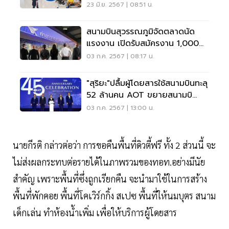
สุวรรณภูมิ
23 มิ.ย. 2567 | 08:51 น.
สนามบินสุวรรณภูมิจัดตลาดนัด
แรงงาน เปิดรับสมัครงาน 1,000
อัตรา 3-5 ก.ค.นี้
03 ก.ค. 2567 | 08:17 น.
"สุริยะ"ปลื้มผู้โดยสารใช้สนามบินทะลุ
52 ล้านคน AOT ขยายสนามบิ
นรับฮับการบิน
03 ก.ค. 2567 | 13:00 น.
นายกีรติ กล่าวต่อว่า การขอคืนพื้นที่ดิวตี้ฟรี ทั้ง 2 ส่วนนี้ จะ
ไม่ส่งผลกระทบต่อรายได้ในภาพรวมของทอท.อย่างมีนัย
สำคัญ เพราะพื้นที่ซึ่งถูกเรียกคืน จะนำมาใช้ในการสร้าง
พื้นที่พักคอย พื้นที่โคเวิร์กกิ้ง สเปซ พื้นที่ให้นมบุตร สนาม
เด็กเล่น ทำห้องนํ้าเพิ่ม เพื่อให้บริการผู้โดยสาร