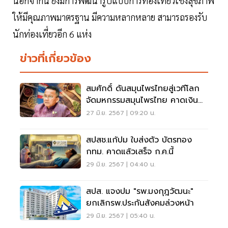
นอกจากนี้ ยังมีการพัฒนารูปแบบการท่องเที่ยวเชิงสุขภาพ
ให้มีคุณภาพมาตรฐาน มีความหลากหลาย สามารถรองรับ
นักท่องเที่ยวอีก 6 แห่ง
ข่าวที่เกี่ยวข้อง
สมศักดิ์ ดันสมุนไพรไทยสู่เวทีโลก
จัดมหกรรมสมุนไพรไทย คาดเงิน
สะพัด 300 ล้าน
27 มิ.ย. 2567 | 09:20 น.
สปสช.แก้ปม ใบส่งตัว บัตรทอง
กทม. คาดแล้วเสร็จ ก.ค.นี้
29 มิ.ย. 2567 | 04:40 น.
สปส. แจงปม "รพ.มงกุฎวัฒนะ"
ยกเลิกรพ.ประกันสังคมล่วงหน้า
29 มิ.ย. 2567 | 05:40 น.