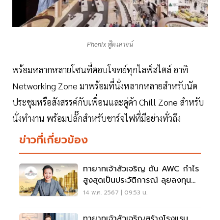
Phenix ฟู้ดเลาจน์
พร้อมหลากหลายโซนที่ตอบโจทย์ทุกไลฟ์สไตล์ อาทิ
Networking Zone มาพร้อมที่นั่งหลากหลายสำหรับนัด
ประชุมหรือสังสรรค์กับเพื่อนและคู่ค้า Chill Zone สำหรับ
นั่งทำงาน พร้อมปลั๊กสำหรับชาร์จไฟที่มีอย่างทั่วถึง
ข่าวที่เกี่ยวข้อง
ทายาทเจ้าสัวเจริญ ดัน AWC กำไร
สูงสุดเป็นประวัติการณ์ ลุยลงทุน
1.2 แสนล้าน
14 พ.ค. 2567 | 09:53 น.
ทายาทเจ้าสัวเจริญสร้างโรงแรม