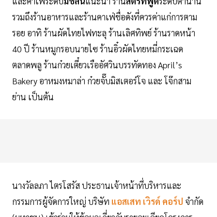
และคาเฟ่ระดับ
มิชลิน
แนะนำ ร้าน
สตรีทฟู้ด
ระดับตำนาน
รวมถึงร้านอาหารและร้านคาเฟ่ชื่อดังที่ควรค่าแก่การตาม
รอย อาทิ ร้านผัดไทยไฟทะลุ ร้านเลิศทิพย์ ร้านราดหน้า
40 ปี ร้านหมูกรอบนายไซ ร้านอิ๋วผัดไทยหมี่กระเฉด
ตลาดพลู ร้านก๋วยเตี๋ยวเรืออัศวินบรรทัดทอง April’s
Bakery อาหมงหมาล่า ก๋วยจั๊บมิสเตอร์โจ และ โจ๊กสาม
ย่าน เป็นต้น
นางวัลลภา ไตรโสรัส ประธานเจ้าหน้าที่บริหารและ
กรรมการผู้จัดการใหญ่ บริษัท
แอสเสท เวิรด์ คอร์ป
จำกัด