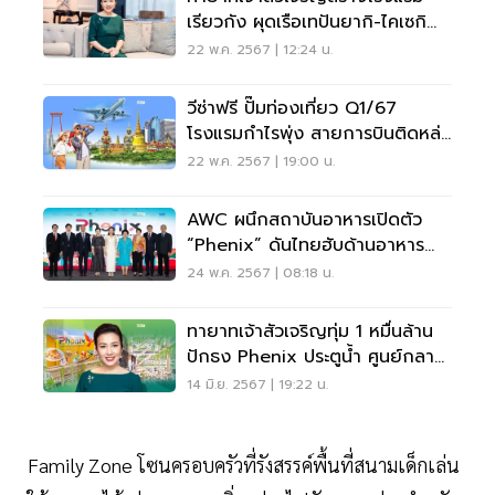
เรียวกัง ผุดเรือเทปันยากิ-ไคเซกิ
ลำแรกของโลก
22 พ.ค. 2567 | 12:24 น.
วีซ่าฟรี ปั๊มท่องเที่ยว Q1/67
โรงแรมกำไรพุ่ง สายการบินติดหล่ม
บาทอ่อนกำไรหด
22 พ.ค. 2567 | 19:00 น.
AWC ผนึกสถาบันอาหารเปิดตัว
“Phenix” ดันไทยฮับด้านอาหาร
โลก
24 พ.ค. 2567 | 08:18 น.
ทายาทเจ้าสัวเจริญทุ่ม 1 หมื่นล้าน
ปักธง Phenix ประตูนํ้า ศูนย์กลาง
อาหารโลก
14 มิ.ย. 2567 | 19:22 น.
Family Zone โซนครอบครัวที่รังสรรค์พื้นที่สนามเด็กเล่น