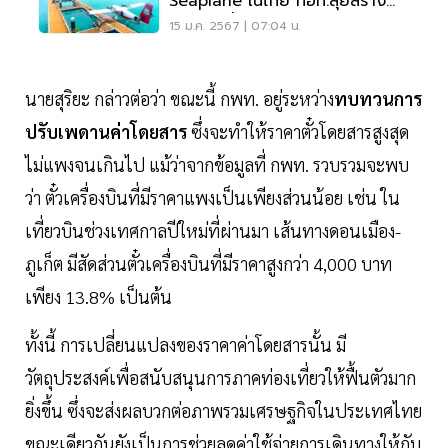
Seaplane ในไทย ทอท.ลุยสร้าง
สนามบินน้ำรองรับ
15 ม.ค. 2567 | 07:04 น.
นายสุริยะ กล่าวต่อว่า ขณะนี้ กพท. อยู่ระหว่าง
ทบทวนการ
ปรับเพดานค่าโดยสาร
ซึ่งจะทำให้ราคาตั๋วโดยสารสูงสุด
ไม่แพงจนเกินไป แม้ว่าจากข้อมูลที่ กพท. รวบรวมจะพบ
ว่า ตั๋วเครื่องบินที่มีราคาแพงเป็นเพียงส่วนน้อย เช่น ใน
เที่ยวบินช่วงเทศกาลปีใหม่ที่ผ่านมา เส้นทางดอนเมือง-
ภูเก็ต มีสัดส่วนตั๋วเครื่องบินที่มีราคาสูงกว่า 4,000 บาท
เพียง 13.8% เป็นต้น
ทั้งนี้ การเปลี่ยนแปลงของราคาค่าโดยสารนั้น มี
วัตถุประสงค์เพื่อสนับสนุนการภาคท่องเที่ยวให้ฟื้นตัวมาก
ยิ่งขึ้น ซึ่งจะส่งผลบวกต่อภาพรวมเศรษฐกิจในประเทศไทย
ขณะเดียวกันยังเป็นการช่วยลดค่าใช้จ่ายการเดินทางให้กับ