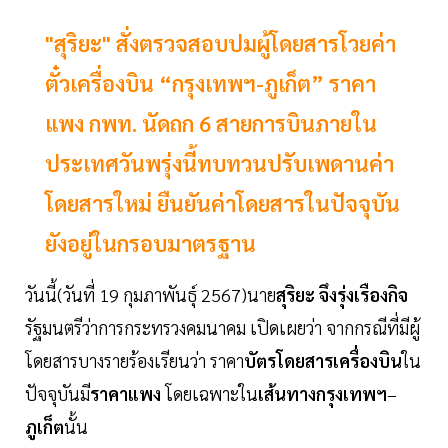
"สุริยะ" สั่งตรวจสอบปมผู้โดยสารโวยค่า
ตั๋วเครื่องบิน “กรุงเทพฯ-ภูเก็ต” ราคา
แพง กพท. นัดถก 6 สายการบินภายใน
ประเทศวันพรุ่งนี้ทบทวนปรับเพดานค่า
โดยสารใหม่ ยืนยันค่าโดยสารในปัจจุบัน
ยังอยู่ในกรอบมาตรฐาน
วันนี้(วันที่ 19 กุมภาพันธุ์ 2567)นาย
สุริยะ
จึงรุ่งเรืองกิจ
รัฐมนตรีว่าการกระทรวงคมนาคม เปิดเผยว่า จากกรณีที่มีผู้
โดยสารบางรายร้องเรียนว่า ราคา
บัตรโดยสารเครื่องบิน
ใน
ปัจจุบันมี
ราคาแพง
โดยเฉพาะใน
เส้นทางกรุงเทพฯ
–
ภูเก็ต
นั้น