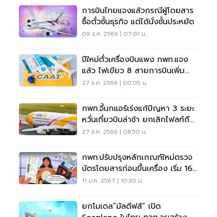
การบินไทยแจงแล้วกรณีผู้โดยสาร
ซื้อตั๋วชั้นธุรกิจ แต่ได้นั่งชั้นประหยัด
09 ธ.ค. 2566 | 07:01 น.
ปีใหม่ตั๋วเครื่องบินแพง กพท.แจง
แล้ว ไฟเขียว 8 สายการบินเพิ่ม
เครื่องบิน 60 ลำ
27 ธ.ค. 2566 | 00:05 น.
กพท.จี้นกแอร์เร่งแก้ปัญหา 3 ระยะ
หวั่นเที่ยวบินล่าช้า ยกเลิกไฟลท์ถึง
ม.ค.67
27 ธ.ค. 2566 | 08:50 น.
กพท.ปรับปรุงหลักเกณฑ์ใหม่ตรวจ
บัตรโดยสารก่อนขึ้นเครื่อง เริ่ม 16
ม.ค.นี้
11 ม.ค. 2567 | 10:30 น.
ยกโมเดล“มัลดีฟส์” เปิด