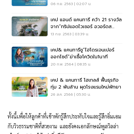
06 ก.ย. 2563 | 02:07 น.
เคป แอนด์ แคนทารี คว้า 21 รางวัล
จาก“ทริปแอดไวเซอร์ อวอร์ดส
2020”
13 ก.ย. 2563 | 03:39 น.
เคป& แคนทารีชู“ไฮโดรเจนเปอร์
ออกไซด์”ฆ่าเชื้อโควิดใน1นาที
20 ก.พ. 2564 | 08:35 น.
เคป & แคนทารี โฮเทลส์ ฟื้นธุรกิจ
ทุ่ม 2 พันล้าน ผุดโรงแรมใหม่พัทยา
26 ส.ค. 2566 | 05:30 น.
ทั้งนี้เพื่อให้ลูกค้าที่เข้าพักรู้สึกประทับใจและรู้สึกอิ่มเอม
กับวิวธรรมชาติที่สวยงาม และยังคงเอกลักษณ์พูลวิลล่า