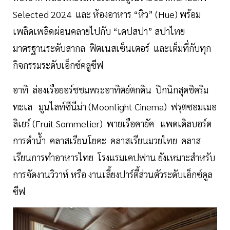
Selected 2024 และ ห้องอาหาร “หิว” (Hue) พร้อม
เพลิดเพลิดผ่อนคลายไปกับ “เคปสปา” สปาไทย
มาตรฐานระดับสากล ฟิตเนสเซ็นเตอร์ และเต็มที่กับทุก
กิจกรรมระดับเอ็กซ์คลูซีฟ
อาทิ ล่องเรือยอร์ชชมพระอาทิตย์ตกดิน ปิกนิกสุดชิคริม
ทะเล มูนไลท์ซีนีม่า (Moonlight Cinema) ฟรุตซอมเมอ
ลิเยร์ (Fruit Sommelier) พายเรือคายัค แพดเดิลบอร์ด
การดำน้ำ คลาสเรียนโยคะ คลาสเรียนมวยไทย คลาส
เรียนการทำอาหารไทย โรงแรมเคปฟาน ยังเหมาะสำหรับ
การจัดงานวิวาห์ หรือ งานเลี้ยงปาร์ตี้ส่วนตัวระดับเอ็กซ์คูล
ซีฟ