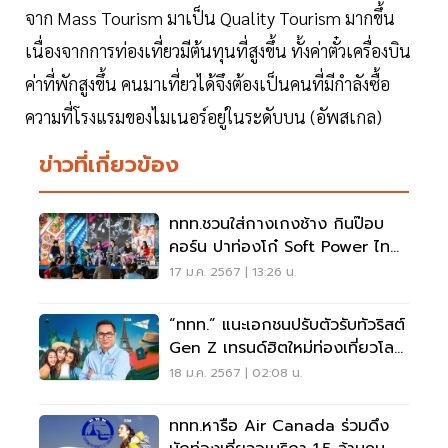
จาก Mass Tourism มาเป็น Quality Tourism มากขึ้น
เนื่องจากการท่องเที่ยวมีต้นทุนที่สูงขึ้น ทั้งค่าตั๋วเครื่องบิน
ค่าที่พักสูงขึ้น คนมาเที่ยวได้จึงต้องเป็นคนที่มีกำลังซื้อ
ความที่โรงแรมของไมเนอร์อยู่ในระดับบน (อัพสเกล)
ข่าวที่เกี่ยวข้อง
ททท.ชวนใส่กางเกงช้าง กินป๊อบ
คอร์น ปาท่องโก๋ Soft Power ไทย
บันทึกสถิติโลก
17 ม.ค. 2567 | 13:26 น.
“ททท.” แนะเอกชนปรับตัวรับทัวริสต์
Gen Z เทรนด์ฮิตใหม่ท่องเที่ยวโลก
2024
18 ม.ค. 2567 | 02:08 น.
ททท.หารือ Air Canada ร่วมดึง