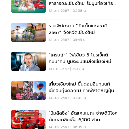
สาธารณะเชียงใหม่ รับบูมท่องเที่ยว
เหนือ
12 ม.ค. 2567 | 02:38 น.
รวมพิกัดงาน "วันเด็กแห่งชาติ
2567" จังหวัดเชียงใหม่
12 ม.ค. 2567 | 05:45 น.
“เศรษฐา” ไฟเขียว 3 โปรเจ็คต์
คมนาคม บูมระบบขนส่งเชียงใหม่
13 ม.ค. 2567 | 13:37 น.
เที่ยวเชียงใหม่ ขึ้นดอยอินทนนท์
เช็คอินทุ่งดอกไม้ คาเฟ่สไตล์ญี่ปุ่น
สุดปัง
14 ม.ค. 2567 | 07:49 น.
"นิ่มลีสซิ่ง" อัดแคมเปญ จ่ายดีมีโชค
ดันยอดสินเชื่อ 6,100 ล้าน
14 ม.ค. 2567 | 06:39 น.