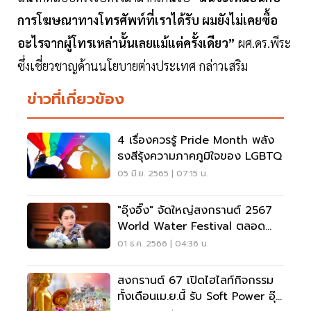
การโฆษณาทางโทรศัพท์ที่เราได้รับ ผมยังไม่เคยซื้อ
อะไรจากผู้โทรเหล่านั้นเลยแม้แต่ครั้งเดียว”
ผศ.ดร.พีระ
ซึ่งเชี่ยวชาญด้านนโยบายต่างประเทศ กล่าวเสริม
ข่าวที่เกี่ยวข้อง
4 เรื่องควรรู้ Pride Month พลัง
ธงสีรุ้งความภาคภูมิใจของ LGBTQ
05 มิ.ย. 2565 | 07:15 น.
"อุ๊งอิ๊ง" จัดใหญ่สงกรานต์ 2567
World Water Festival ตลอด
เดือนเม.ย.
01 ธ.ค. 2566 | 04:36 น.
สงกรานต์ 67 เปิดไฮไลท์กิจกรรม
ทั้งเดือนเม.ย.นี้ รับ Soft Power อุ๊