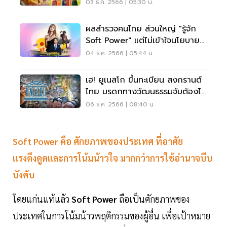
งอิ๊ง
03 ธ.ค. 2566 | 05:30 น.
ผลสำรวจคนไทย ส่วนใหญ่ "รู้จัก
Soft Power" แต่ไม่เข้าใจนโยบาย
รัฐ
04 ธ.ค. 2566 | 05:44 น.
เฮ! ยูเนสโก ขึ้นทะเบียน สงกรานต์
ไทย มรดกทางวัฒนธรรมจับต้องไม่
ได้
06 ธ.ค. 2566 | 08:40 น.
Soft Power คือ ศักยภาพของประเทศ ที่อาศัย
แรงดึงดูดและการโน้มน้าวใจ มากกว่าการใช้อำนาจบีบ
บังคับ
โดยแก่นแท้แล้ว
Soft Power
ถือเป็นศักยภาพของ
ประเทศในการโน้มน้าวพฤติกรรมของผู้อื่น เพื่อเป้าหมาย