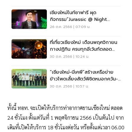
เชียงใหม่ไนท์ซาฟารี ผุด
กิจกรรม“Jurassic @ Night
Safari”คาดรายได้ 172 ล้าน
26 ต.ค. 2566 | 07:09 น.
ที่เที่ยวเชียงใหม่ เดือนพฤศจิกายน
กางปฏิทิน ครบทุกอีเว้นท์ตลอด
เดือน
30 ต.ค. 2566 | 10:24 น.
“เชียงใหม่-บีเคพี”สร้างเครือข่าย
ข้าวโพดเลี้ยงสัตว์พิชิตหมอกควัน-
PM 2.5
30 ต.ค. 2566 | 10:57 น.
ทั้งนี้ ทอท. จะเปิดให้บริการท่าอากาศยานเชียงใหม่ ตลอด
24 ชั่วโมง ตั้งแต่วันที่ 1 พฤศจิกายน 2566 เป็นต้นไป จาก
เดิมที่เปิดให้บริการ 18 ชั่วโมงต่อวัน หรือตั้งแต่เวลา 06.00