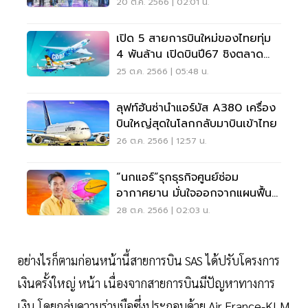
20 ต.ค. 2566 | 02:01 น.
เปิด 5 สายการบินใหม่ของไทยทุ่ม
4 พันล้าน เปิดบินปี67 ชิงตลาด
3.2 แสนล้าน
25 ต.ค. 2566 | 05:48 น.
ลุฟท์ฮันซ่านำแอร์บัส A380 เครื่อง
บินใหญ่สุดในโลกกลับมาบินเข้าไทย
26 ต.ค. 2566 | 12:57 น.
“นกแอร์”รุกธุรกิจศูนย์ซ่อม
อากาศยาน มั่นใจออกจากแผนฟื้นฟู
ปี 2569
28 ต.ค. 2566 | 02:03 น.
อย่างไรก็ตามก่อนหน้านี้สายการบิน SAS ได้ปรับโครงการ
เงินครั้งใหญ่ หน้า เนื่องจากสายการบินมีปัญหาทางการ
เงิน โดยกลุ่มความร่วมมือซึ่งประกอบด้วย Air France-KLM