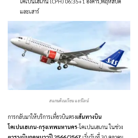
โคเปนเฮเกน (CPH) 06:35+1 อังคาร,พฤหัสบดี
และเสาร์
สแกนดิเนเวียน แอร์ไลน์
การกลับมาให้บริการเที่ยวบินตรง
เส้นทางบิน
โคเปนเฮเกน-กรุงเทพมหานคร
-โคเปนเฮเกน ในช่วง
ตารางบินฤดูหนาวปี 2566/2567
เริ่มวันที่ 30 ตุลาคม