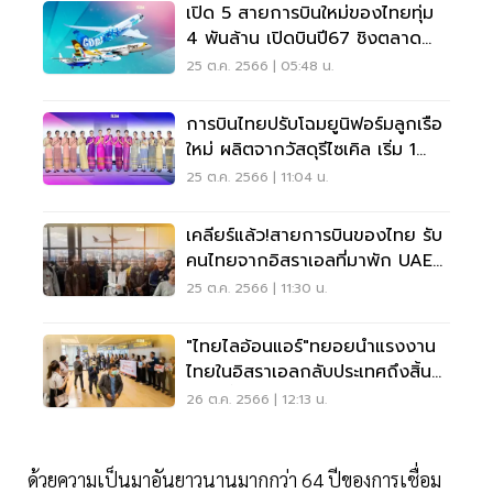
เปิด 5 สายการบินใหม่ของไทยทุ่ม
4 พันล้าน เปิดบินปี67 ชิงตลาด
3.2 แสนล้าน
25 ต.ค. 2566 | 05:48 น.
การบินไทยปรับโฉมยูนิฟอร์มลูกเรือ
ใหม่ ผลิตจากวัสดุรีไซเคิล เริ่ม 1
ม.ค.67
25 ต.ค. 2566 | 11:04 น.
เคลียร์แล้ว!สายการบินของไทย รับ
คนไทยจากอิสราเอลที่มาพัก UAE
กลับประเทศได้
25 ต.ค. 2566 | 11:30 น.
"ไทยไลอ้อนแอร์"ทยอยนำแรงงาน
ไทยในอิสราเอลกลับประเทศถึงสิ้น
เดือนนี้
26 ต.ค. 2566 | 12:13 น.
ด้วยความเป็นมาอันยาวนานมากกว่า 64 ปีของการเชื่อม