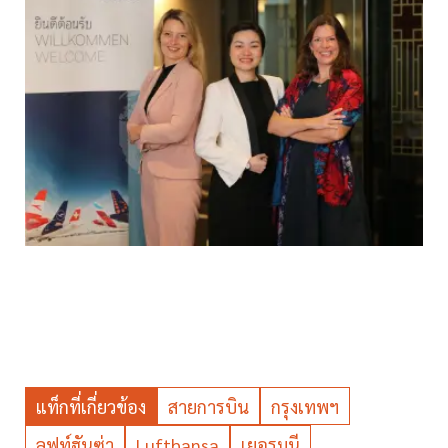
แท็กที่เกี่ยวข้อง
สายการบิน
กรุงเทพฯ
ลุฟท์ฮันซ่า
Lufthansa
เยอรมนี