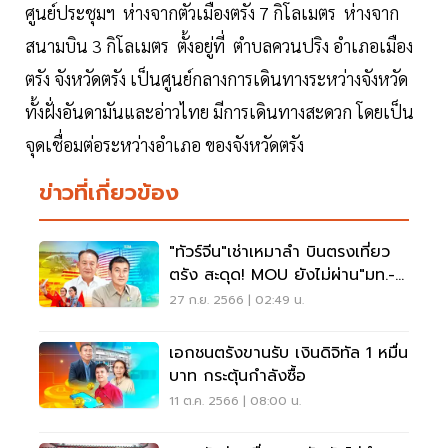
ศูนย์ประชุมฯ ห่างจากตัวเมืองตรัง 7 กิโลเมตร ห่างจาก
สนามบิน 3 กิโลเมตร ตั้งอยู่ที่ ตำบลควนปริง อำเภอเมือง
ตรัง จังหวัดตรัง เป็นศูนย์กลางการเดินทางระหว่างจังหวัด
ทั้งฝั่งอันดามันและอ่าวไทย มีการเดินทางสะดวก โดยเป็น
จุดเชื่อมต่อระหว่างอำเภอ ของจังหวัดตรัง
ข่าวที่เกี่ยวข้อง
"ทัวร์จีน"เช่าเหมาลำ บินตรงเที่ยว
ตรัง สะดุด! MOU ยังไม่ผ่าน"มท.-
กต."
27 ก.ย. 2566 | 02:49 น.
เอกชนตรังขานรับ เงินดิจิทัล 1 หมื่น
บาท กระตุ้นกำลังซื้อ
11 ต.ค. 2566 | 08:00 น.