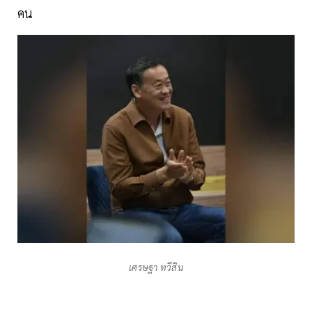
คน
เศรษฐา ทวีสิน