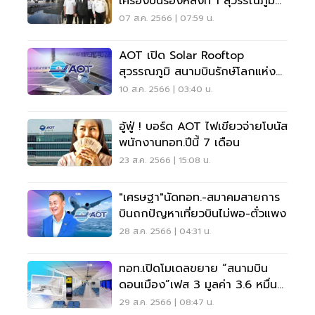
เครื่องบินรองหลังที่ 1 สุวรรณภูมิ
เปิด 28 ก.ย.นี้
07 ส.ค. 2566 | 07:59 น.
AOT เปิด Solar Rooftop
สุวรรณภูมิ สนามบินรักษ์โลกแห่ง
แรกในไทย
10 ส.ค. 2566 | 03:40 น.
อู้ฟู่ ! บอร์ด AOT ไฟเขียวจ่ายโบนัส
พนักงานทอท.ปีนี้ 7 เดือน
23 ส.ค. 2566 | 15:08 น.
"เศรษฐา"นัดทอท.-สมาคมสายการ
บินถกปัญหาเที่ยวบินไม่พอ-ตั๋วแพง
28 ส.ค. 2566 | 04:31 น.
ทอท.เปิดโมเดลขยาย “สนามบิน
ดอนเมือง”เฟส 3 มูลค่า 3.6 หมื่น
ล้าน รับ 50 ล้านคน
29 ส.ค. 2566 | 08:47 น.