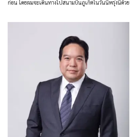
ก่อน โดยผมจะเดินทางไปสนามบินภูเก็ตในวันนี้พรุ่งนี้ด้วย