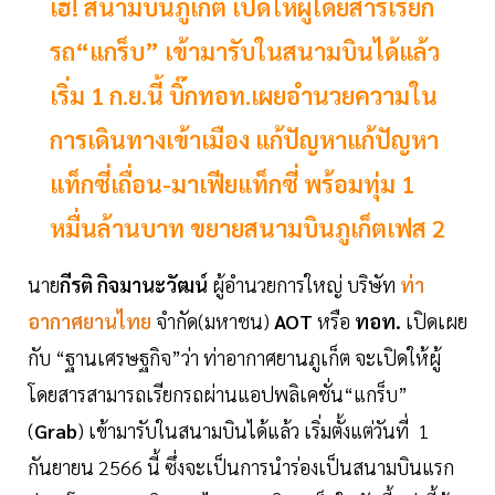
เฮ! สนามบินภูเก็ต เปิดให้ผู้โดยสารเรียก
รถ“แกร็บ” เข้ามารับในสนามบินได้แล้ว
เริ่ม 1 ก.ย.นี้ บิ๊กทอท.เผยอำนวยความใน
การเดินทางเข้าเมือง แก้ปัญหาแก้ปัญหา
แท็กซี่เถื่อน-มาเฟียแท็กซี่ พร้อมทุ่ม 1
หมื่นล้านบาท ขยายสนามบินภูเก็ตเฟส 2
นาย
กีรติ กิจมานะวัฒน์
ผู้อำนวยการใหญ่ บริษัท
ท่า
อากาศยานไทย
จำกัด(มหาชน)
AOT
หรือ
ทอท.
เปิดเผย
กับ “ฐานเศรษฐกิจ”ว่า ท่าอากาศยานภูเก็ต จะเปิดให้ผู้
โดยสารสามารถเรียกรถผ่านแอปพลิเคชั่น“แกร็บ”
(
Grab
) เข้ามารับในสนามบินได้แล้ว เริ่มตั้งแต่วันที่ 1
กันยายน 2566 นี้ ซึ่งจะเป็นการนำร่องเป็นสนามบินแรก