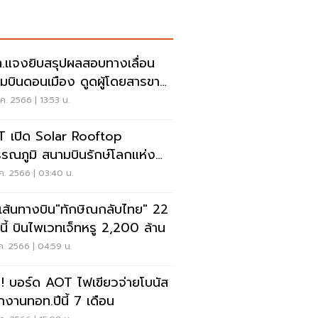
.แจงยิบสรุปผลสอบทางเลื่อน
มบินดอนเมือง ดูดผู้โดยสารขา
ด
ค. 2566 | 13:53 น.
 เปิด Solar Rooftop
รรณภูมิ สนามบินรักษ์โลกแห่ง
ในไทย
ค. 2566 | 03:40 น.
ดเส้นทางบิน"ทักษิณกลับไทย" 22
.นี้ บินไพเวทเจ็ทหรู 2,200 ล้าน
ค. 2566 | 04:59 น.
ฟู่ ! บอร์ด AOT ไฟเขียวจ่ายโบนัส
กงานทอท.ปีนี้ 7 เดือน