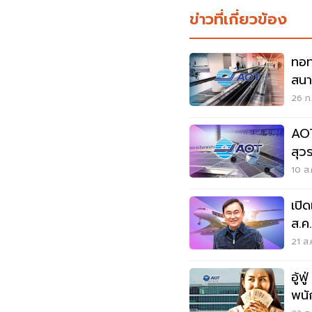
ข่าวที่เกี่ยวข้อง
ทอท
สนา
ขา
26 ก.
AOT
สุว
แรก
10 ส.
เปิ
ส.ค
21 ส.
อู้
พนั