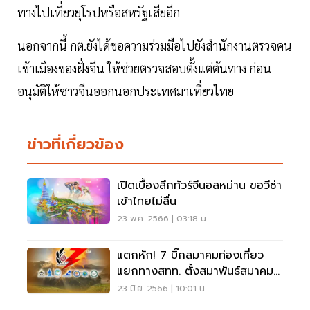
ทางไปเที่ยวยุโรปหรือสหรัฐเสียอีก
นอกจากนี้ กต.ยังได้ขอความร่วมมือไปยังสำนักงานตรวจคน
เข้าเมืองของฝั่งจีน ให้ช่วยตรวจสอบตั้งแต่ต้นทาง ก่อน
อนุมัติให้ชาวจีนออกนอกประเทศมาเที่ยวไทย
ข่าวที่เกี่ยวข้อง
เปิดเบื้องลึกทัวร์จีนอลหม่าน ขอวีซ่า
เข้าไทยไม่ลื่น
23 พ.ค. 2566 | 03:18 น.
แตกหัก! 7 บิ๊กสมาคมท่องเที่ยว
แยกทางสทท. ตั้งสมาพันธ์สมาคม
ท่องเที่ยวไทย
23 มิ.ย. 2566 | 10:01 น.