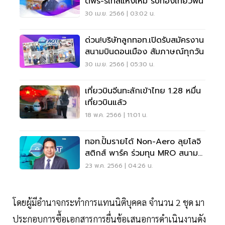
ตี้ฟรี-รีเทลแห่งใหม่ รับท่องเที่ยวฟื้น
30 เม.ย. 2566 | 03:02 น.
ด่วน!บริษัทลูกทอท.เปิดรับสมัครงาน
สนามบินดอนเมือง สัมภาษณ์ทุกวัน
30 เม.ย. 2566 | 05:30 น.
เที่ยวบินจีนทะลักเข้าไทย 1.28 หมื่น
เที่ยวบินแล้ว
18 พ.ค. 2566 | 11:01 น.
ทอท.ปั้มรายได้ Non-Aero ลุยโลจิ
สติกส์ พาร์ค ร่วมทุน MRO สนาม
บินดอนเมือง
23 พ.ค. 2566 | 04:26 น.
โดยผู้มีอำนาจกระทำการแทนนิติบุคคล จำนวน 2 ชุด มา
ประกอบการซื้อเอกสารการยื่นข้อเสนอการดำเนินงานดัง