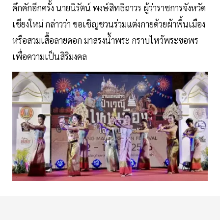
คึกคักอีกครั้ง นายนิรัตน์ พงษ์สิทธิถาวร ผู้ว่าราชการจังหวัด
เชียงใหม่ กล่าวว่า ขอเชิญชวนร่วมแต่งกายด้วยผ้าพื้นเมือง
หรือสวมเสื้อลายดอก มาสรงนํ้าพระ กราบไหว้พระขอพร
เพื่อความเป็นสิริมงคล