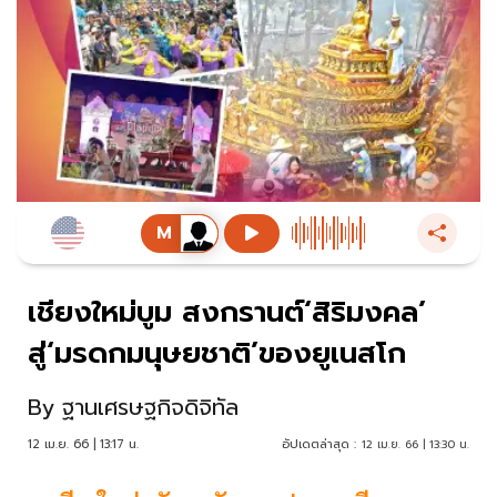
เชียงใหม่บูม สงกรานต์‘สิริมงคล’
สู่‘มรดกมนุษยชาติ’ของยูเนสโก
By
ฐานเศรษฐกิจดิจิทัล
12 เม.ย. 66 | 13:17 น.
อัปเดตล่าสุด :
12 เม.ย. 66 | 13:30 น.