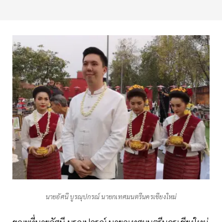
นายอัศนี บูรณุปกรณ์ นายกเทศมนตรีนครเชียงใหม่