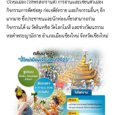
ปี๋ใหม่เมือง (ให้พรสงกรานต์) การอ่านและเขียนตัวเมือง
กิจกรรมการตัดช่อตุง ก่อเจดีย์ทราย และกิจกรรมอื่นๆ อีก
มากมาย ซึ่งประชาชนและนักท่องเที่ยวสามารถร่วม
กิจกรรมได้ ณ วัดอินทขิล วัดโลกโมฬี และข่วงวัฒนธรรม
หอคำพระญามังราย อำเภอเมืองเชียงใหม่ จังหวัดเชียงใหม่