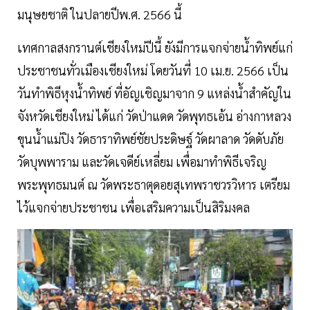
มนุษยชาติ ในปลายปีพ.ศ. 2566 นี้
เทศกาลสงกรานต์เชียงใหม่ปีนี้ ยังมีการแจกจ่ายนํ้าทิพย์แก่
ประชาชนทั่วเมืองเชียงใหม่ โดยวันที่ 10 เม.ย. 2566 เป็น
วันทำพิธีหุงนํ้าทิพย์ ที่อัญเชิญมาจาก 9 แหล่งนํ้าสำคัญใน
จังหวัดเชียงใหม่ ได้แก่ วัดป่าแดด วัดพุทธเอ้น อ่างกาหลวง
ขุนนํ้าแม่ปิง วัดธาราทิพย์ชัยประดิษฐ์ วัดผาลาด วัดดับภัย
วัดบุพพาราม และวัดเจดีย์เหลี่ยม เพื่อมาทำพิธีเจริญ
พระพุทธมนต์ ณ วัดพระธาตุดอยสุเทพราชวรวิหาร เตรียม
ไว้แจกจ่ายประชาชน เพื่อเสริมความเป็นสิริมงคล