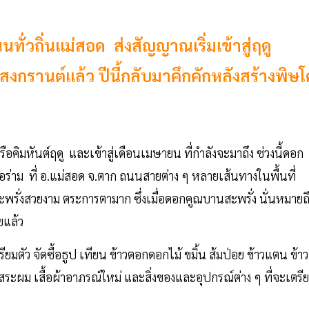
ั่วถิ่นแม่สอด ส่งสัญญาณเริ่มเข้าสู่ฤดู
งกรานต์แล้ว ปีนี้กลับมาคึกคักหลังสร้างพิษโ
อน หรือคิมหันต์ฤดู และเข้าสู่เดือนเมษายน ที่กำลังจะมาถึง ช่วงนี้ดอก
อร่าม ที่ อ.แม่สอด จ.ตาก ถนนสายต่าง ๆ หลายเส้นทางในพื้นที่
ั่งสวยงาม ตระการตามาก ซึ่งเมื่อดอกคูณบานสะพรั่ง นั่นหมายถ
ยแล้ว
ตรียมตัว จัดซื้อธูป เทียน ข้าวตอกดอกไม้ ขมิ้น ส้มป่อย ข้าวแตน ข้าว
าสระผม เสื้อผ้าอาภรณ์ใหม่ และสิ่งของและอุปกรณ์ต่าง ๆ ที่จะเตรี