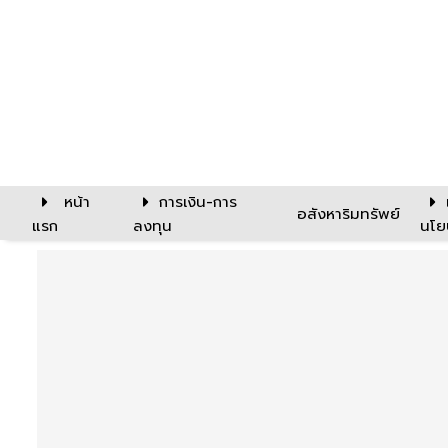
หน้า
การเงิน-การ
อสังหาริมทรัพย์
แรก
ลงทุน
นโย