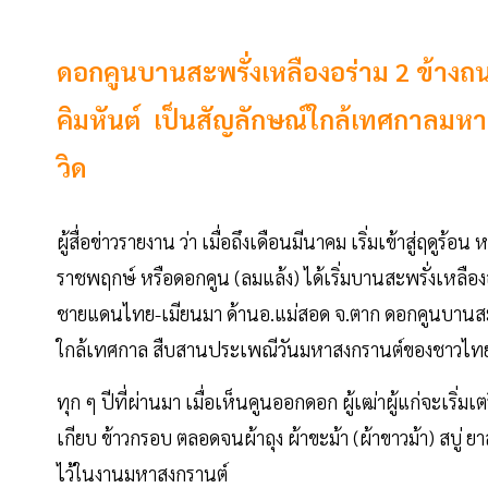
ดอกคูนบานสะพรั่งเหลืองอร่าม 2 ข้างถนนท
คิมหันต์ เป็นสัญลักษณ์ใกล้เทศกาลมหาส
วิด
ผู้สื่อข่าวรายงาน ว่า เมื่อถึงเดือนมีนาคม เริ่มเข้าสู่ฤดูร้
ราชพฤกษ์ หรือดอกคูน (ลมแล้ง) ได้เริ่มบานสะพรั่งเหลือง
ชายแดนไทย-เมียนมา ด้านอ.แม่สอด จ.ตาก ดอกคูนบานสะพร
ใกล้เทศกาล สืบสานประเพณีวันมหาสงกรานต์ของชาวไท
ทุก ๆ ปีที่ผ่านมา เมื่อเห็นคูนออกดอก ผู้เฒ่าผู้แก่จะเริ่มเ
เกียบ ข้าวกรอบ ตลอดจนผ้าถุง ผ้าขะม้า (ผ้าขาวม้า) สบู่ ย
ไว้ในงานมหาสงกรานต์