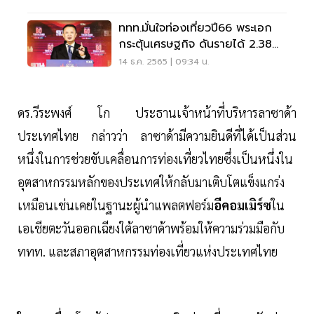
ททท.มั่นใจท่องเที่ยวปี66 พระเอก
กระตุ้นเศรษฐกิจ ดันรายได้ 2.38
ล้านล้าน
14 ธ.ค. 2565 | 09:34 น.
ดร.วีระพงศ์ โก ประธานเจ้าหน้าที่บริหารลาซาด้า
ประเทศไทย กล่าวว่า ลาซาด้ามีความยินดีที่ได้เป็นส่วน
หนึ่งในการช่วยขับเคลื่อนการท่องเที่ยวไทยซึ่งเป็นหนึ่งใน
อุตสาหกรรมหลักของประเทศให้กลับมาเติบโตแข็งแกร่ง
เหมือนเช่นเคยในฐานะผู้นำแพลตฟอร์ม
อีคอมเมิร์ซ
ใน
เอเชียตะวันออกเฉียงใต้ลาซาด้าพร้อมให้ความร่วมมือกับ
ททท. และสภาอุตสาหกรรมท่องเที่ยวแห่งประเทศไทย